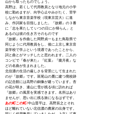
山から取ったものでしょう。
高野は、若くして代用教員となり地元の小学
校に勤めますが、向学心止やみがたく、苦学
しながら東京音楽学校（現東京芸大）に進
み、作詞家を目指しました。『故郷』の３番
に「志を果たして いつの日にか帰らん」と
あるのは彼の生き方そのものです
『故郷』を作曲した岡野貞一もまた鳥取県で
同じように代用教員をし、後に上京し東京音
楽学校で学ぶという境遇であったことから、
詞と曲とがマッチしたと思われます。二人の
コンビで『春が来た』『紅葉』『朧月夜』な
どの名曲が生まれました。
北信濃の生活の厳しさを背景にして生まれた
のが『故郷』です。斑尾山の麓に建つ廃校跡
の記念館には高野の銅像が建っています。杏
の花が咲き、連山に雪が残る頃に訪れれば
『故郷』の風景を実感できます。名所はあり
ませんが、思い出に残る旅になるはずです。
あの町この町/
中山晋平は、高野辰之とそれ
ほど離れていない北信濃の農家の出身です。