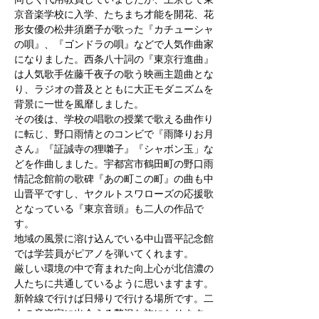
同じく代用教員していましたが、上京して東
京音楽学校に入学、たちまち才能を開花、花
形女優の松井須磨子が歌った『カチューシャ
の唄』、『ゴンドラの唄』などで人気作曲家
になりました。西条八十詞の『東京行進曲』
は人気歌手佐藤千夜子の歌う映画主題曲とな
り、ラジオの普及とともに大正モダニズムを
背景に一世を風靡しました。
その後は、学校の唱歌の授業で歌える曲作り
に転じ、野口雨情とのコンビで『雨降りお月
さん』『証誠寺の狸囃子』『シャボン玉」な
どを作曲しました。宇都宮市鶴田町の野口雨
情記念館前の歌碑『あの町この町』の曲も中
山晋平ですし、ヤクルトスワローズの応援歌
となっている『東京音頭』も二人の作品で
す。
地域の風景に溶け込んでいる中山晋平記念館
では学芸員がピアノを弾いてくれます。
厳しい環境の中で育まれた向上心が北信濃の
人たちに共通しているように思いますます。
新幹線で行けば日帰りで行ける場所です。二
人の音楽家に出会える贅沢な旅になります。