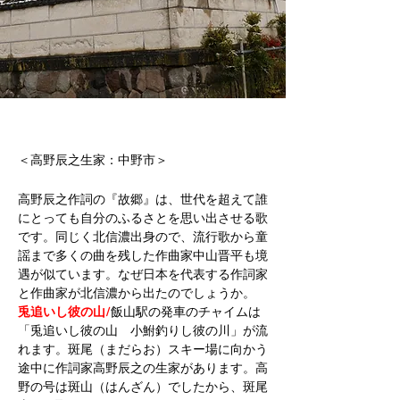
＜高野辰之生家：中野市＞
高野辰之作詞の『故郷』は、世代を超えて誰
にとっても自分のふるさとを思い出させる歌
です。同じく北信濃出身ので、流行歌から童
謡まで多くの曲を残した作曲家中山晋平も境
遇が似ています。なぜ日本を代表する作詞家
と作曲家が北信濃から出たのでしょうか。
兎追いし彼の山/
飯山駅の発車のチャイムは
「兎追いし彼の山　小鮒釣りし彼の川」が流
れます。斑尾（まだらお）スキー場に向かう
途中に作詞家高野辰之の生家があります。高
野の号は斑山（はんざん）でしたから、斑尾