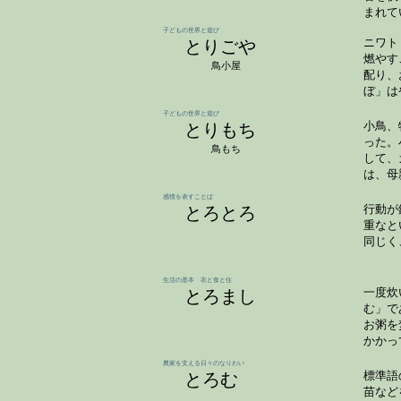
まれて
子どもの世界と遊び
とりごや
ニワト
燃やす
鳥小屋
配り、
ぼ」は
子どもの世界と遊び
とりもち
小鳥、
った。
鳥もち
して、
は、母
感情を表すことば
とろとろ
行動が
重なと
同じく
生活の基本 衣と食と住
とろまし
一度炊
む」で
お粥を
かかっ
農家を支える日々のなりわい
とろむ
標準語
苗など