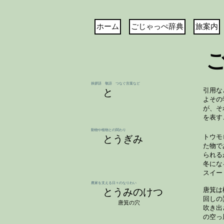
ホーム
ごじゃっぺ辞典
旅案内
挨拶語 敬語 つなぐ言葉など
と
引用な
よその
が、そ
を表す
動物や植物との関わり
とうぎみ
トウモ
た物で
られる
冬にな
スイー
農家を支える日々のなりわい
とうみのけつ
唐箕は
回しの
唐箕の穴
吹き出
の空っ