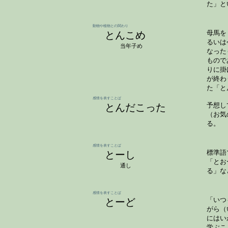
た」と
動物や植物との関わり
とんこめ
母馬を
るいは
当年子め
なった
もので
りに掛
が終わ
た「と
感情を表すことば
とんだこった
予想し
（お気
る。
感情を表すことば
とーし
標準語
「とお
通し
る」な
感情を表すことば
とーど
「いつ
がら（
にはい