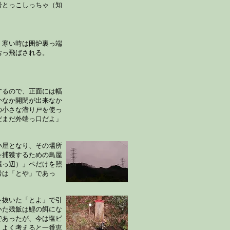
号とっこしっちゃ（知
。寒い時は囲炉裏っ端
おっ飛ばされる。
するので、正面には幅
かなか開閉が出来なか
の小さな潜り戸を使っ
だまだ外端っ口だよ」
小屋となり、その場所
を捕獲するための鳥屋
屋っ辺）」ペだけを照
号は「とや」であっ
を抜いた「とよ」で引
いた残飯は鯉の餌にな
であったが、今は塩ビ
。よく考えると一番恵