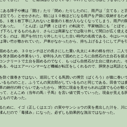
とができた。「とーど勉強ばかししている」今の子どもたちはどうなるだろ
にある障子や襖は「開け」たり「閉め」たりしたのに、雨戸は「立てる」と
ぼ立てろ」とせかされた。朝には１０枚ほどになる雨戸を戸袋に収納するた
る。１枚１枚丁寧に入れないと最後の１枚が入らなくなってしまう。雨戸の
であった。 「とんぼ」は戸臍（とほぞ）の転訛で、平家物語にも「とぼそ
げ下ろしするものもあり、さらには商家などでは取り外して間口が広く使え
てる」のは、雨戸を付けたり外したりした古い時代の名残である。今はレー
は薄い竹が敷かれていた。戸車がなかったから、持ち上げるようにして戸を
固めるため、３０センチほどの長さにした重い丸太に４本の柄を付け、二人
を突き固める作業をいう。砂利を入れて固めたところに自然石の土台石を据
コンクリートで土台を固めるのでなく、もっぱら自然石が土台に使われた。
ある。今はエアーハンマーなど機械が転圧をしくれるので、胴突きは死語と
を防ぐ腹巻きではない。巡回してくる馬買いの博労（ばくろう）が腹に巻い
いるもののこと。ふうてんの寅次郎がしているものと同じである。田舎では
草の納付の時ぐらいであったから、博労に現金を見せられれば誰でも心が動
って、とんこめ（当年の馬：子馬）を言い値で買っていった。現金が見える
なものであった。
るために、イゴ（正しくはエゴ）の実やサンショウの実を煮出した汁を、川
揉んだので「毒揉み」になった。必ずしも効果的な漁法ではなかった。