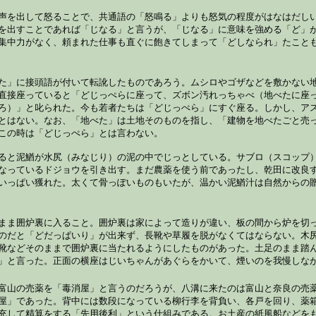
声を出して怒ることで、共通語の「怒鳴る」よりも怒気の程度がはなはだし
を出すことであれば「じなる」と言うが、「じなる」に意味を強める「ど」
集中力がなく、頼まれた仕事も直ぐに飽きてしまって「どしなられ」たこと
た」に接頭語が付いて転訛したものであろう。ムシロやゴザなどを敷かない
直接座っていると「どじっぺらに座って、ズボン汚れっちゃべ（地べたに座
ろ）」と叱られた。今も若者たちは「どじっぺら」にすぐ座る。しかし、ア
とはない。なお、「地べた」は土地そのものを指し、「建物を地べたごと売
この時は「どじっぺら」とは言わない。
ると泥鰌が水尻（みなじり）の泥の中でじっとしている。サブロ（スコップ
なっているドジョウを引き出す。まだ農薬を使う前であったし、乾田に改良
いっぱい獲れた。太くて骨っぽいものもいたが、温かい泥鰌汁は自然からの
まま囲炉裏に入ること。囲炉裏は家によって造りが違い、板の間から炉を切
のだと「どだっぱいり」が出来ず、長靴や草履を脱がなくてはならない。木
靴などそのままで囲炉裏に当たれるようにしたものがあった。土足のまま踏
」と言った。正面の横座はじいちゃんがあぐらをかいて、煙いのを我慢しな
富山の売薬を「毒消屋」と言うのだろうが、八溝に来たのは富山と奈良の売
屋」であった。背中には数段になっている柳行李を背負い、各戸を回り、薬
充して精算をする「先用後利」という仕組みである。お土産の紙風船などを