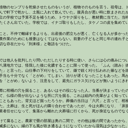
植物のセンブリを乾燥させたものをいうが、植物そのものを言う。祖母は、
んで軒下で乾かし、土瓶に入れて飲んでいた。腹具合が悪い時に飲まされた
立の学校では予算不足を補うため、トウヤク採りをし、教材費に当てた。当
たくさん出ていた。学校では、イナゴ取りもしたし、タケノコの皮を集めて
こと。不仲で離縁するよりも、出産後の肥立ちが悪く、亡くなる人が多かっ
農作業のためにも後妻はなくてはならない。前妻の子どもと同じ年の連れ子
切な存在だから「到来様」と敬語をつけた。
では他人を批判したり問いただしたりする時に使い、さらには心の痛みにつ
八溝地方では、怪我した後に化膿することに限って使った。「ふん（踏み）
た」と言った。山仕事の下刈りをしていて、鎌で鋭く刈り払われた篠などを
手当も十分でなく「とがめ」てしまい、治りが遅くなったこともあった。馬
を「とがめ」ないよう、注意をして、庭先にガラス欠けなどが無いようにき
際に棺桶の穴を掘ること、あるいはその役になった人。当番が決まっていた
て、仏様の骨が出ないような所に穴を掘る。これは組内の先輩がよく知って
こともあった。背丈ほど掘ったろうか。葬儀の当日は「六尺」と言って、棺
た。土葬は、生と死がほんの隣り合わせであったが、今は火葬になり、「床
業者任せになって、集落から離れた火葬場に行くから、死が身近なものでな
けて腐ること。農家で畳の部屋は奥の二間で、その他は板の間であったから
滅多にない。縁の下も風が吹き通るようになっていたから湿気は少なかった