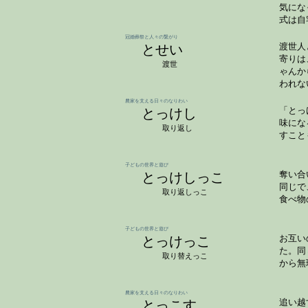
気にな
式は自
冠婚葬祭と人々の繋がり
とせい
渡世人
寄りは
渡世
ゃんか
われな
農家を支える日々のなりわい
とっけし
「とっ
味にな
取り返し
すこと
子どもの世界と遊び
とっけしっこ
奪い合
同じで
取り返しっこ
食べ物
子どもの世界と遊び
とっけっこ
お互い
た。同
取り替えっこ
から無
農家を支える日々のなりわい
とっこす
追い越