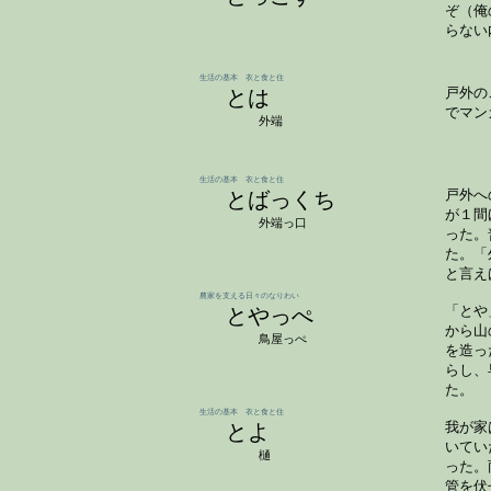
ぞ（俺
らない
生活の基本 衣と食と住
とは
戸外の
でマン
外端
生活の基本 衣と食と住
とばっくち
戸外へ
が１間
外端っ口
った。
た。「
と言え
農家を支える日々のなりわい
とやっぺ
「とや
から山
鳥屋っぺ
を造っ
らし、
た。
生活の基本 衣と食と住
とよ
我が家
いてい
樋
った。
管を伏