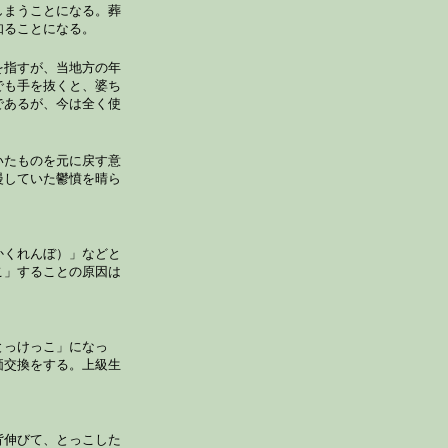
しまうことになる。葬
知ることになる。
を指すが、当地方の年
でも手を抜くと、婆ち
であるが、今は全く使
いたものを元に戻す意
慢していた鬱憤を晴ら
かくれんぼ）」などと
こ」することの原因は
とっけっこ」になっ
価交換をする。上級生
背伸びて、とっこした