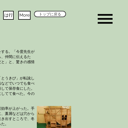
トップに戻る
は行
More
をする。「今度先生が
ら、仲間に伝えるた
だと」と、驚きの感情
「とうきび」が転訛し
詰などでいつでも食べ
燥して保存食にした。
にしてて食べた。今の
業効率が上がった。手
に、藁屑などは穴から
吹き出すところで、冬
った。