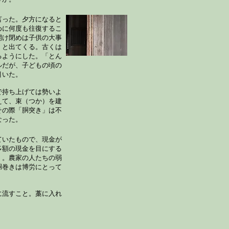
うか。
言った。夕方になると
めに何度も往復するこ
開け閉めは子供の大事
」と出てくる。古くは
るようにした。「とん
ルだが、子どもの頃の
引いた。
で持ち上げては勢いよ
えて、束（つか）を建
その際「胴突き」は不
なった。
ていたもので、現金が
多額の現金を目にする
く。農家の人たちの弱
胴巻きは博労にとって
に流すこと。藁に入れ