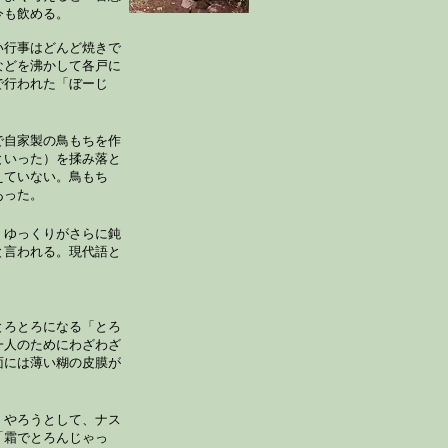
今も飲める。
い行事はどんど焼きで
などを沸かして各戸に
で行われた「ぼーじ
で自家製の鳥もちを作
といった）を揉み落と
えていない。鳥もち
あった。
。ゆっくりがさらに鈍
と言われる。現代語と
。
とろとろになる「とろ
一人のためにわざわざ
面には薄い糊の皮膜が
くやろうとして、ナス
「霜でとろんじゃっ