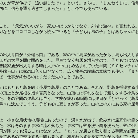
の方が背が伸びて、追い越したぞ）」という。さらに、「しんねうじに、信
内に、信号を通り過ぎてしまった）」と、今でも使っている。
こと。「天気がいいがら、家ん中ばっかりでなぐ、外端で遊べ」と言われる
ガなどをゴロゴロしながら読んでいると「子どもは風の子」とばあちゃんに
の出入り口が「外端っ口」である。家の中に馬屋があったから、馬も出入り
ほどの大戸を開け閉めをした。戸車でなく敷居を滑らすので、子どもではな
普段家族が出入りする時は大戸の中にはめ込まれていた半間（９０センチ）
外端っ口」は家の出入り口だなくて、広く物事の端緒の意味でも使い、「ま
ば、仕事が終わるのはまだまだ先のことである。
」はもともと鳥を飼う小屋で鳥屋」のことである。それが、野鳥を捕獲する
の頂上とか尾根を指す言葉となった。山頂には群れをなして渡りをする小鳥
た。冬の谷間の夕暮れは早く、学校が終わる時間には夕日が「とやっぺ（鳥
早々に沈んでしまう。子ども心に寂しさが募った。山の上の方にある家の屋
は、小さな扇状地の扇端にあったので、湧き水が出て、飲み水は孟宗竹の節
た。水はそのまま泉水に流れ落ちた。泉水では釜を洗い鍋を洗った。釜に付
雨が降っても濁ることはなかった。「とよ」が腐ると取り替える手間が必要
せてあるので交換する手間も要らず、相変わらず音を立てながら流れている