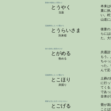
動物や植物との関わり
とうやく
本来は
藁に挟
当薬
い。村
山道に
冠婚葬祭と人々の繋がり
とうらいさま
後妻の
らには
到来様
た。大
体の名称と病気やけが
とがめる
共通語
もう。
咎める
ちゃっ
った。
んで足
冠婚葬祭と人々の繋がり
とこほり
土葬の
に行っ
床掘り
てくる
であっ
全体が
農家を支える日々のなりわい
とごげる
畳が蒸
ことは