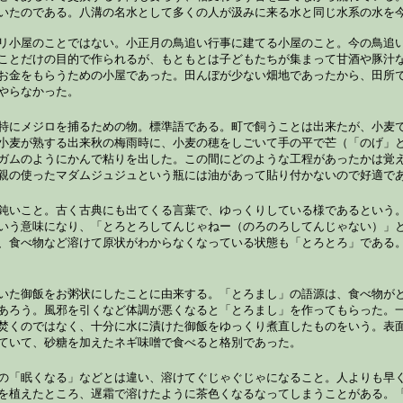
いたのである。八溝の名水として多くの人が汲みに来る水と同じ水系の水を
リ小屋のことではない。小正月の鳥追い行事に建てる小屋のこと。今の鳥追
ことだけの目的で作られるが、もともとは子どもたちが集まって甘酒や豚汁
お金をもらうための小屋であった。田んぼが少ない畑地であったから、田所
やらなかった。
特にメジロを捕るための物。標準語である。町で飼うことは出来たが、小麦
小麦が熟する出来秋の梅雨時に、小麦の穂をしごいて手の平で芒（「のげ」
ガムのようにかんで粘りを出した。この間にどのような工程があったかは覚
親の使ったマダムジュジュという瓶には油があって貼り付かないので好適で
鈍いこと。古く古典にも出てくる言葉で、ゆっくりしている様であるという
いう意味になり、「とろとろしてんじゃねー（のろのろしてんじゃない）」
、食べ物など溶けて原状がわからなくなっている状態も「とろとろ」である
いた御飯をお粥状にしたことに由来する。「とろまし」の語源は、食べ物が
あろう。風邪を引くなど体調が悪くなると「とろまし」を作ってもらった。
焚くのではなく、十分に水に漬けた御飯をゆっくり煮直したものをいう。表
ていて、砂糖を加えたネギ味噌で食べると格別であった。
の「眠くなる」などとは違い、溶けてぐじゃぐじゃになること。人よりも早
を植えたところ、遅霜で溶けたように茶色くなるなってしまうことがある。