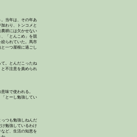
う。当年は、その年あ
が加わり、トンコメと
は農耕には欠かせない
き、「とんこめ」を競
を絞られていた。馬市
族と一つ屋根に過ごし
って。とんだこったね
」と不注意を責められ
の意味で使われる。
、「とーし勉強してい
とっつも勉強しねんだ
だけ勉強しているわけ
りなど、生活の知恵を