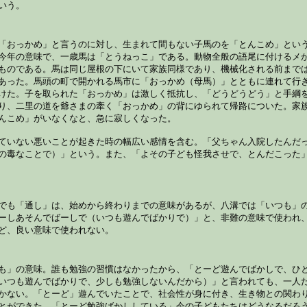
いう。
「おっかめ」と言うのに対し、生まれて間もない子馬のを「とんこめ」とい
今年の意味で、一歳馬は「とうねっこ」である。動物全般の語尾に付けるメ
ものである。馬は同じ屋根の下にいて家族同様であり、機械化される前まで
あった。馬頭の町で開かれる馬市に「おっかめ（母馬）」とともに連れて行
けた。子を取られた「おっかめ」は激しく抵抗し、「どうどうどう」と手綱
り、二里の道を爺さまの牽く「おっかめ」の背にゆられて帰路についた。家
んこめ」がいなくなと、急に寂しくなった。
ていない悪いことが起きた時の幅広い感情を含む。「父ちゃん入院したんだ
の毒なことで）」という。また、「よその子ども怪我させで、とんだこった
でも「通し」は、始めから終わりまでの意味があるが、八溝では「いつも」
ーしあそんでばーしで（いつも遊んでばかりで）」と、非難の意味で使われ
ど、良い意味で使われない。
も」の意味。誰も勉強の習慣はなかったから、「とーど遊んでばかしで、ひ
いつも遊んでばかりで、少しも勉強しないんだから）」と言われても、一人
かない。「とーど」遊んでいたことで、社会性が身に付き、生き物との関わ