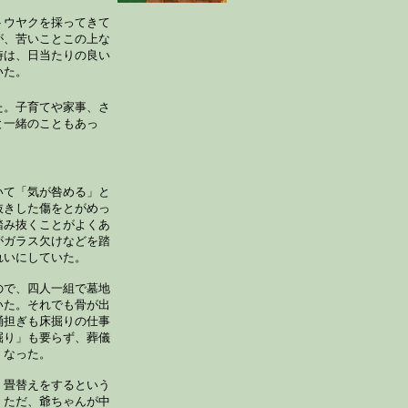
トウヤクを採ってきて
が、苦いことこの上な
時は、日当たりの良い
いた。
た。子育てや家事、さ
と一緒のこともあっ
いて「気が咎める」と
抜きした傷をとがめっ
踏み抜くことがよくあ
がガラス欠けなどを踏
れいにしていた。
ので、四人一組で墓地
いた。それでも骨が出
桶担ぎも床掘りの仕事
掘り」も要らず、葬儀
くなった。
、畳替えをするという
。ただ、爺ちゃんが中