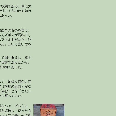
い状態である。単に大
が付いてものかも知れ
もあった。
地面そのものを言う。
ってズボンが汚れてし
スファルトだから、汚
った」という言い方を
）で掘り返えし、棒の
する前であったから、
贈り物であった。
って、炉縁を四角に回
尻（横座の正面）がな
ん込むことを「どだっ
がら座っていた。
薬さんで、どちらも
箱を点検し、使ったも
もらうのが楽しみであ