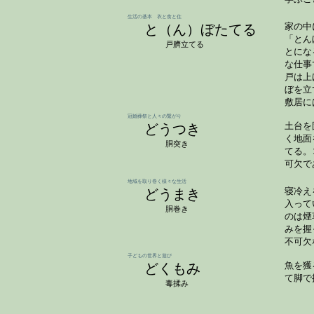
学ぶこ
生活の基本 衣と食と住
と（ん）ぼたてる
家の中
「とん
戸臍立てる
とにな
な仕事
戸は上
ぼを立
敷居に
冠婚葬祭と人々の繋がり
どうつき
土台を
く地面
胴突き
てる。
可欠で
地域を取り巻く様々な生活
どうまき
寝冷え
入って
胴巻き
のは煙
みを握
不可欠
子どもの世界と遊び
どくもみ
魚を獲
て脚で
毒揉み