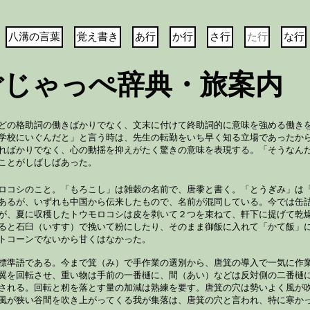
八溝の言葉
覚え書き
あ行
か行
さ行
た行
な行
ごじゃっぺ辞典・旅案内
どの格助詞の働きばかりでなく、文末に付けて終助詞的に意味を強める働き
学校にいぐんだと」と言う時は、先生の転勤をいち早く知る立場であったか
ればかりでなく、心の動揺を抑えがたく驚きの意味を表現する。「そうなん
ことがしばしばあった。
ロコシのこと。「もろこし」は雑穀の名前で、唐黍と書く。「とうぎみ」は
あるが、いずれも中国から伝来したもので、名前が混同している。今では缶
が、夏に収穫したトウモロコシは皮を剥いて２つを束ねて、軒下に提げて乾
ると石臼（いすす）で挽いて粉にしたり、そのまま御飯に入れて「かて飯」
トコーンでないから甘くはなかった。
標準語である。今まで箕（み）で手作業の選別から、唐箕の導入で一気に作
翼を回転させ、重い物は手前の一番樋に、間（あい）などは反対側の二番樋
される。回転と籾を落とす量の加減は熟練を要す。唐箕の穴は勢いよく風が
風が狭い谷間を吹き上がってくる我が集落は、唐箕の穴と言われ、特に寒か