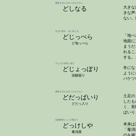
農家を支える日々のなりわい
どしなる
大きな
きな声
ない。
生活の基本 衣と食と住
どじっぺら
「地べ
地面に
ど地っぺら
まうだ
れるこ
する。
子どもの世界と遊び
どじょっぽり
冬にな
ように
泥鰌掘り
バケツ
農家を支える日々のなりわい
どだっぱいり
土足の
したも
どだっ入り
く、長
ぱいり
冠婚葬祭と人々の繋がり
どっけしや
本来は
「毒消
毒消屋
のを補