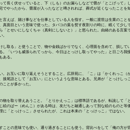
って長く伏せっていると、下（しも）のお漏らしなどで畳が「とこげって」
宅でやったから、畳屋が入ったなどと噂されれば、葬式が近くなったことを
と言えば、賭け事などを仕事としている人を指す。一般に渡世は生業のこと
、真面目という意味で使った。タバコの葉を熨す夜割りの時に、眠くて少し
ら「とせいにしなくちゃ（真剣にしないと）」と怒られた。由緒のある言葉
い。
けし取る」と使うことで、物や金銭ばかりでなく、心理面を含めて、損して
る。「いつも威張られてっから、今日はとっけし取ってやった」と日ごろ我
もある。
い。お互いに取り返えそうとすること。広辞苑に、「こ」は「かくれっこ（
、接尾語として「お互い」にというような意味とある。兄弟が「とっけしっ
のことが多かった。
の物を取り替えあうこと。「とりかえっこ」は標準語であるが、転訛して「
じ絵のぱー（めんこ）がある時は、友だちと融通しあって別な絵のものと等
理に「とっけっこ」させられたが、これは本来の「とっけっこ」ではない。
すことの意味でも使い、通り過ぎることにも使う。背比べをして「俺の方が