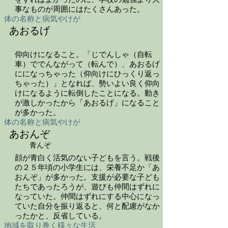
をすればよかったのに、学校の勉強より大
事なものが周囲にはたくさんあった。
体の名称と病気やけが
あおるげ
仰向けになること。「じでんしゃ（自転
車）ででんながって（転んで）、あおるげ
にになっちゃった（仰向けにひっくり返っ
ちゃった）」となれば、勢いよい良く仰向
けになるように転倒したことになる。動き
が激しかったから「あおるげ」になること
が多かった。
体の名称と病気やけが
あおんぞ
青んぞ
顔が青白く活気のない子どもを言う。戦後
の２５年頃の小学生には、栄養不足か「あ
おんぞ」が多かった。支援が必要な子ども
たちであったろうが、遊びも仲間はずれに
なっていた。仲間はずれにする中心になっ
ていた自分を振り返ると、何と配慮がなか
ったかと、反省している。
地域を取り巻く様々な生活