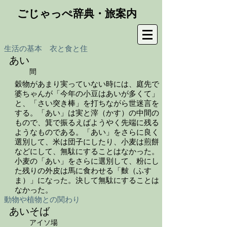
ごじゃっぺ辞典・旅案内
生活の基本 衣と食と住
あい
間
穀物があまり実っていない時には、庭先で
婆ちゃんが「今年の小豆はあいが多くて」
と、「さい突き棒」を打ちながら世迷言を
する。「あい」は実と滓（かす）の中間の
もので、箕で振るえばようやく先端に残る
ようなものである。「あい」をさらに良く
選別して、米は団子にしたり、小麦は煎餅
などにして、無駄にすることはなかった。
小麦の「あい」をさらに選別して、粉にし
た残りの外皮は馬に食わせる「麬（ふす
ま）」になった。決して無駄にすることは
なかった。
動物や植物との関わり
あいそば
アイソ場