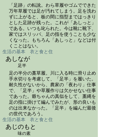
「足跡」の転訛。わら草履やゴムでできた
万年草履では足が汚れてしまう。足を洗わ
ずに上がると、板の間に指型まではっきり
とした足跡が残った。これが「あしっと」
である。いつも叱られた。今は靴に靴下、
家ではスリッパ、足の指を使うことも少な
くなった。もちろん「あしっと」などは付
くことはない。
生活の基本 衣と食と住
あしなが
足半
足の半分の藁草履。川に入る時に滑り止め
手水切りを考慮して、「足半」を履いた。
耐久性がないから、農家の「夜わり」仕事
で、「足半」や草履作りは欠かせない仕事
であった。爺ちゃんの真似をして、藁縄を
足の指に掛けて編んでみたが、形の良いも
のは出来なかった。「足半」を編んだ最後
の世代であろう。
生活の基本 衣と食と住
あじのもと
味の素