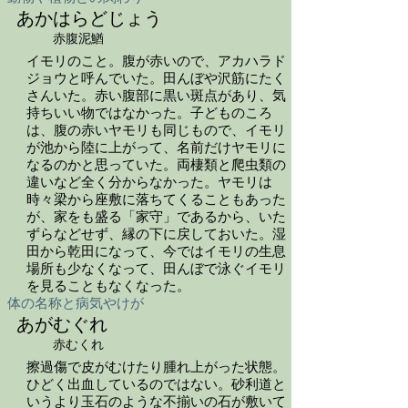
あかはらどじょう
赤腹泥鰌
イモリのこと。腹が赤いので、アカハラド
ジョウと呼んでいた。田んぼや沢筋にたく
さんいた。赤い腹部に黒い斑点があり、気
持ちいい物ではなかった。子どものころ
は、腹の赤いヤモリも同じもので、イモリ
が池から陸に上がって、名前だけヤモリに
なるのかと思っていた。両棲類と爬虫類の
違いなど全く分からなかった。ヤモリは
時々梁から座敷に落ちてくることもあった
が、家をも盛る「家守」であるから、いた
ずらなどせず、縁の下に戻しておいた。湿
田から乾田になって、今ではイモリの生息
場所も少なくなって、田んぼで泳ぐイモリ
を見ることもなくなった。
体の名称と病気やけが
あがむぐれ
赤むくれ
擦過傷で皮がむけたり腫れ上がった状態。
ひどく出血しているのではない。砂利道と
いうより玉石のような不揃いの石が敷いて