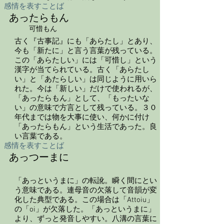
感情を表すことば
あったらもん
可惜もん
古く『古事記』にも「あらたし」とあり、
今も「新たに」と言う言葉が残っている。
この「あらたしい」には「可惜し」という
漢字が当てられている。古く「あらたし
い」と「あたらしい」は同じように用いら
れた。今は「新しい」だけで使われるが、
「あったらもん」として、「もったいな
い」の意味で方言として残っている。３０
年代までは物を大事に使い、何かに付け
「あったらもん」という生活であった。良
い言葉である。
感情を表すことば
あっつーまに
「あっというまに」の転訛。瞬く間にとい
う意味である。連母音の欠落して音韻が変
化した典型である。この場合は「Attoiu」
の「oi」が欠落した。「あっというまに」
より、ずっと発音しやすい。八溝の言葉に