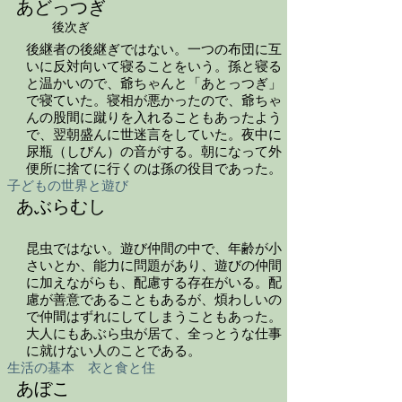
あどっつぎ
後次ぎ
後継者の後継ぎではない。一つの布団に互
いに反対向いて寝ることをいう。孫と寝る
と温かいので、爺ちゃんと「あとっつぎ」
で寝ていた。寝相が悪かったので、爺ちゃ
んの股間に蹴りを入れることもあったよう
で、翌朝盛んに世迷言をしていた。夜中に
尿瓶（しびん）の音がする。朝になって外
便所に捨てに行くのは孫の役目であった。
子どもの世界と遊び
あぶらむし
昆虫ではない。遊び仲間の中で、年齢が小
さいとか、能力に問題があり、遊びの仲間
に加えながらも、配慮する存在がいる。配
慮が善意であることもあるが、煩わしいの
で仲間はずれにしてしまうこともあった。
大人にもあぶら虫が居て、全っとうな仕事
に就けない人のことである。
生活の基本 衣と食と住
あぼこ