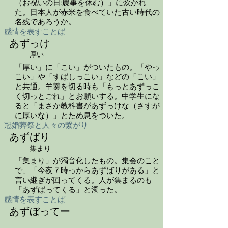
（お祝いの日:農事を休む）」に炊かれ
た。日本人が赤米を食べていた古い時代の
名残であろうか。
感情を表すことば
あずっけ
厚い
「厚い」に「こい」がついたもの。「やっ
こい」や「すばしっこい」などの「こい」
と共通。羊羹を切る時も「もっとあずっこ
く切っとごれ」とお願いする。中学生にな
ると「まさか教科書があずっけな（さすが
に厚いな）」とため息をついた。
冠婚葬祭と人々の繋がり
あずばり
集まり
「集まり」が濁音化したもの。集会のこと
で、「今夜７時っからあずばりがある」と
言い継ぎが回ってくる。人が集まるのも
「あずばってくる」と濁った。
感情を表すことば
あずぼってー