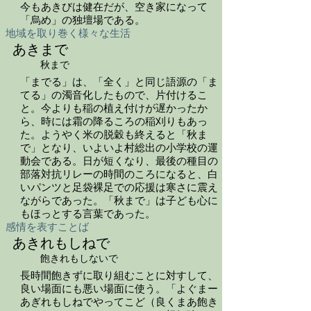
今もあきびは健在だが、空き家になって
「烏め」の独壇場である。
地域を取り巻く様々な生活
あきまで
秋まで
「までる」は、「全く」と同じ語源の「ま
てる」の濁音化したもので、片付けるこ
と。今よりも稲の植え付けが遅かったか
ら、時には霜の降るころの稲刈りもあっ
た。ようやく米の脱穀も終えると「秋ま
で」となり、いよいよ村総出の小学校の運
動会である。日が短くなり、最後の種目の
部落対抗リレーの時間のころになると、白
いパンツと足袋裸足での応援は寒さに震え
ながらであった。「秋まで」は子ども心に
もほっとする言葉であった。
感情を表すことば
あきれもしねで
飽きれもしないで
長時間飽きずに取り組むことに対すして、
良い場面にも悪い場面に使う。「よぐまー
あぎれもしねでやってこど（良くまあ飽き