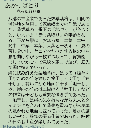
あかっぱとり
赤っ葉取り※
八溝の主産業であった煙草栽培は、山間の
傾斜地を利用して家族総出での作業であっ
た。葉煙草の一番下の「地づり」が色づく
と、いよいよ「赤っ葉取り」の季節とな
る。下から順に、おぼっ葉 土葉 土中
間中 中葉 本葉、天葉と一枚ずつ、夏の
蒸し暑い中、ヤニでべたべたする畝の中を
腰を曲げながら一枚ずつ取って、背負籠
（しょいかご）で急坂を家まで運び、庭先
で縄に挟んでいった。
縄に挟み終えた葉煙草は、はって（煙草を
干すための竹を渡した物干し）で干す「連
干し」、乾いてから地面に干す「地干し」
や、屋内の竹の桟に掛ける「幹干し」など
の作業は子どもも重要な働き手であった。
「地干し」は縄の先を持ちながら大人とタ
イミングを合わせて葉先を重ねながら麦藁
の敷かれた地面に並べていった。暑さの厳
しい中で、根気の要る作業であった。納付
の日のお土産が楽しみであった。
動物や植物との関わり