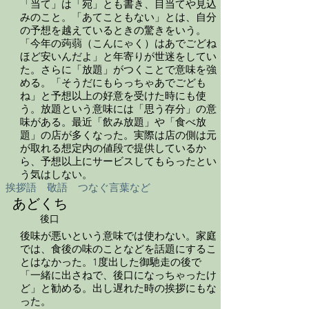
「当て」は「宛」とも書き、目当てや見込
みのこと。「あてこともない」とは、自分
の予想を越えているときの驚きをいう。
「今年の蒟蒻（こんにゃく）はあでごどね
ほど安いんだよ」と年寄りが世迷をしてい
た。さらに「放題」がつくことで意味を強
める。「そうだにもらっちゃあでごども
ね」と予想以上の好意を受けた時にも使
う。放題という意味には「思う存分」の意
味がある。最近「飲み放題」や「食べ放
題」の店が多くなった。実際は店の側は元
が取れる想定内の値段で提供しているか
ら、予想以上にサービスしてもらったとい
う気はしない。
挨拶語 敬語 つなぐ言葉など
あどくち
後口
後味が悪いという意味では使わない。家庭
では、食後の味のことなどを話題にするこ
とはなかった。1度出した御馳走の後で
「一緒に出さねで、後口になっちゃったけ
ど」と勧める。出し遅れた時の挨拶にもな
った。