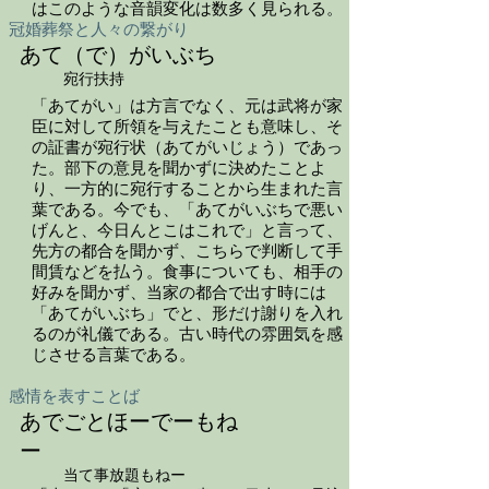
はこのような音韻変化は数多く見られる。
冠婚葬祭と人々の繋がり
あて（で）がいぶち
宛行扶持
「あてがい」は方言でなく、元は武将が家
臣に対して所領を与えたことも意味し、そ
の証書が宛行状（あてがいじょう）であっ
た。部下の意見を聞かずに決めたことよ
り、一方的に宛行することから生まれた言
葉である。今でも、「あてがいぶちで悪い
げんと、今日んとこはこれで」と言って、
先方の都合を聞かず、こちらで判断して手
間賃などを払う。食事についても、相手の
好みを聞かず、当家の都合で出す時には
「あてがいぶち」でと、形だけ謝りを入れ
るのが礼儀である。古い時代の雰囲気を感
じさせる言葉である。
感情を表すことば
あでごとほーでーもね
ー
当て事放題もねー