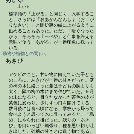
上がる
標準語の「上がる」と同じく、入学するこ
と、さらには「おあがんなんしょ（お上が
りなさい）」と囲炉裏の縁に上がるように
勧めることもあった。ただ、「暗ぐなった
がら、そろそろ上っぺや」と仕事を終える
意味で使う「あがる」が一番印象に残って
いる。
動物や植物との関わり
あきび
アケビのこと。甘い物に飢えていた子ども
のころに、あきびが一番の甘さだった。庭
の柿の木に絡まった蔓は子どもの腕よりも
太く、隣の梅の木にまで伸びていた。９月
の末になると、目立たなかった茶色の皮が
紫色に変わり、少しずつ口を開けてくる。
数日後には食べ頃になる。学校から帰って
食べようと思って木に登ってみると、「烏
め」にやられた後だった。残りの「あき
び」を口いっぱい頬張り、種を思い切り吐
き出した。砂糖の甘さとは違う物である。