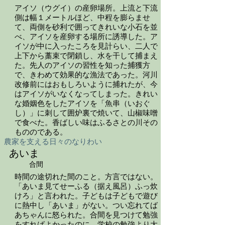
アイソ（ウグイ）の産卵場所。上流と下流
側は幅１メートルほど、中程を膨らませ
て、両側を砂利で囲ってきれいな小石を並
べ、アイソを産卵する場所に誘導した。ア
イソが中に入ったころを見計らい、二人で
上下から藁束で閉鎖し、水を干して捕まえ
た。先人のアイソの習性を知った捕獲方
で、きわめて効果的な漁法であった。河川
改修前にはおもしろいように捕れたが、今
はアイソがいなくなってしまった。きれい
な婚姻色をしたアイソを「魚串（いおぐ
し）」に刺して囲炉裏で焼いて、山椒味噌
で食べた。香ばしい味はふるさとの川その
もののである。
農家を支える日々のなりわい
あいま
合間
時間の途切れた間のこと。方言ではない。
「あいま見てせーふる（据え風呂）ふっ炊
けろ」と言われた。子どもは子どもで遊び
に熱中し「あいま」がない。つい忘れてば
あちゃんに怒られた。合間を見つけて勉強