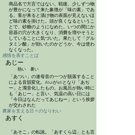
商品名で方言ではない。戦後、少しずつ物
が豊かになって来た象徴が「味の素」であ
る。客が来ると漬け物の表面が見えないほ
ど味の素を掛けた。頭が良くなるというこ
とで、砂糖のようになめた。いつの間にか
容器の穴が大きくなり、消費を増やそうと
していることに気づいた。果たして「グル
タミン酸」が効いたのかどうか、今は使わ
なくなった。
感情を表すことば
あじー
熱い 暑い
「あつい」の連母音の一つが脱落すること
による音韻変化。Atuiがatiとなり「あぢ
ー」と濁音化したもの。お風呂が熱い時に
も「あじー」と言い、気温の高い日には
「今日はなんだってあじねー」という挨拶
が交わされた
農家を支える日々のなりわい
あすく
「あそこ」の転訛。「あすくら辺」とも言