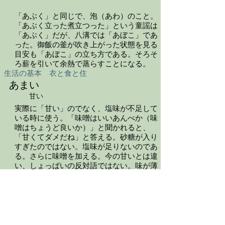
「あぶく」と同じで、泡（あわ）のこと。
「あぶく立った煮立つった」という童謡は
「あぶく」だが、八溝では「あぼこ」であ
った。御飯の釜が吹き上がった状態を見る
目安も「あぼこ」の立ち方である。そろそ
ろ薪を引いて余熱で蒸らすことになる。
生活の基本 衣と食と住
あまい
甘い
実際に「甘い」のでなく、塩味が不足して
いる時に使う。「味噌はいいあんべか（味
噌はちょうど良いか）」と聞かれると、
「甘くてダメだね」と答える。砂糖が入り
すぎたのではない。塩味が足りないのであ
る。さらに味噌を加える。今の甘いとは違
い、しょっぱいの反対語ではない。味が薄
いのである。
動物や植物との関わり
あまな
甘菜
ヤブカンゾウの仲間の総称で、正式な意味