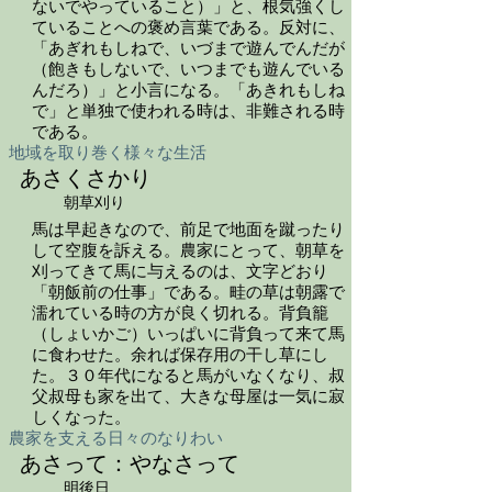
ないでやっていること）」と、根気強くし
ていることへの褒め言葉である。反対に、
「あぎれもしねで、いづまで遊んでんだが
（飽きもしないで、いつまでも遊んでいる
んだろ）」と小言になる。「あきれもしね
で」と単独で使われる時は、非難される時
である。
地域を取り巻く様々な生活
あさくさかり
朝草刈り
馬は早起きなので、前足で地面を蹴ったり
して空腹を訴える。農家にとって、朝草を
刈ってきて馬に与えるのは、文字どおり
「朝飯前の仕事」である。畦の草は朝露で
濡れている時の方が良く切れる。背負籠
（しょいかご）いっぱいに背負って来て馬
に食わせた。余れば保存用の干し草にし
た。３０年代になると馬がいなくなり、叔
父叔母も家を出て、大きな母屋は一気に寂
しくなった。
農家を支える日々のなりわい
あさって：やなさって
明後日