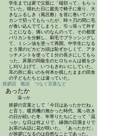
学生までは家で父親に「端切って」もらっ
ていた。晴れた日に庭先で椅子に座り、大
きなふるしき（風呂敷）を首に巻いてバリ
カンで切ってもらったが、時々刃の間に毛
が食い込んでてしまうと、引っ張って外す
ことになる。痛いのなんのって。その都度
バリカンを分解し、刷毛でブラッシングし
て、ミシン油を塗って再開。中学生になる
と５厘のピカピカ頭は恥ずかしくて、アタ
ッチメントを使って１分の長さにしてもら
った。床屋の同級生のヒロちゃんは裾を少
し刈り上げて、いつもきれいにしていた。
耳の所に長いのを何本か残したままの田舎
の子どもたちとは違っていた。
挨拶語 敬語 つなぐ言葉など
あったか
温っか
挨拶の言葉として「今日はあったかだね」
と言う。暖房機の無かった時代、風っ吹き
の日が続いた冬、年寄りたちにとって「温
っか」な日は何よりで、縁側の日溜まりで
お茶のみ話に花が咲いた。「あったかだ」
が挨拶になるのは自然なことであった。