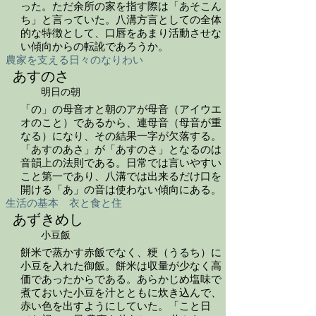
った。ただ余所の家を指す際は「あそこん
ち」と言っていた。八溝方言としての全体
的な特徴として、口唇をあまり活動させな
い傾向からの転訛であろうか。
農家を支える日々のなりわい
あすのさ
明日の朝
「の」の母音オと朝のアが母音（アイウエ
オのこと）であるから、連母音（母音が重
なる）になり、その結果一字が欠落する。
「あすのあさ」が「あすのさ」となるのは
音韻上の法則である。日常では言いやすい
こと第一であり、八溝では出来るだけ口を
開ける「あ」の音は使わない傾向にある。
生活の基本 衣と食と住
あずきめし
小豆飯
餅米で蒸かす赤飯でなく、粳（うるち）に
小豆を入れた御飯。餅米は収量が少なく高
価であったからである。あらかじめ塩味で
煮ておいた小豆を汁とともに炊き込んで、
赤い色を出すようにしていた。「こと日