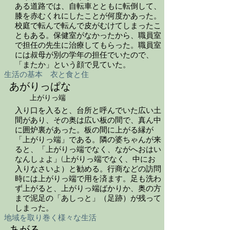
ある道路では、自転車とともに転倒して、
膝を赤むくれにしたことが何度かあった。
校庭で転んで転んで皮がむけてしまったこ
ともある。保健室がなかったから、職員室
で担任の先生に治療してもらった。職員室
には叔母が別の学年の担任でいたので、
「またか」という顔で見ていた。
生活の基本 衣と食と住
あがりっぱな
上がりっ端
入り口を入ると、台所と呼んでいた広い土
間があり、その奥は広い板の間で、真ん中
に囲炉裏があった。板の間に上がる縁が
「上がりっ端」である。隣の婆ちゃんが来
ると、「上がりっ端でなく、ながへおはい
なんしょよ」(上がりっ端でなく、中にお
入りなさいよ）と勧める。行商などの訪問
時には上がりっ端で用を済ます。足も洗わ
ず上がると、上がりっ端ばかりか、奥の方
まで泥足の「あしっと」（足跡）が残って
しまった。
地域を取り巻く様々な生活
あがる