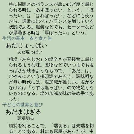
特に周囲とのバランスが悪いほど厚く感じ
られる時に「あずぼったい」という。「ぼ
ったい」は「はれぼったい」などにも使う
から、通常に比べてバランスを崩している
状態である。服装などでも、セーターなど
が厚過ぎる時は「厚ぼったい」という。
生活の基本 衣と食と住
あだじょっぱい
あだ塩っぱい
粗塩（あらじお）の塩辛さが直接舌に感じ
られるような味。煮物などでいつまでも塩
っぱさが残るようなもので、「あだ」は、
むやみにという接頭語であろう。調味料な
ど無い時代には、塩加減が難しい。塩が少
なければ「うすら塩っぱい」ので物足りな
いものになる。塩の加減が味の決め手であ
った。
子どもの世界と遊び
あだまはぎる
頭端切る
頭髪を刈ることで、「端切る」は先端を切
ることである。村にも床屋があったが、中