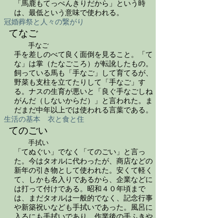
「馬鹿もてっぺんきりだから」という時
は、最低という意味で使われる。
冠婚葬祭と人々の繋がり
てなご
手なご
手を差しのべて良く面倒を見ること。「て
な」は掌（たなごころ）が転訛したもの。
飼っている馬も「手なご」して育てるが、
野菜も支柱を立てたりして「手なご」す
る。ナスの生育が悪いと「良ぐ手なごしね
がんだ（しないからだ）」と言われた。ま
だまだ中年以上では使われる言葉である。
生活の基本 衣と食と住
てのごい
手拭い
「てぬぐい」でなく「てのごい」と言っ
た。今はタオルに代わったが、商店などの
新年の引き物として使われた。安くて軽く
て、しかも名入りであるから、企業などに
は打って付けである。昭和４０年頃まで
は、まだタオルは一般的でなく、記念行事
や新築祝いなども手拭いであった。風呂に
入るにも手拭いであり、作業後の手ふきや