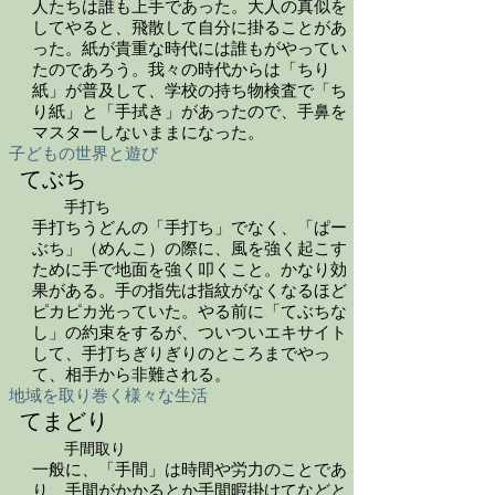
人たちは誰も上手であった。大人の真似を
してやると、飛散して自分に掛ることがあ
った。紙が貴重な時代には誰もがやってい
たのであろう。我々の時代からは「ちり
紙」が普及して、学校の持ち物検査で「ち
り紙」と「手拭き」があったので、手鼻を
マスターしないままになった。
子どもの世界と遊び
てぶち
手打ち
手打ちうどんの「手打ち」でなく、「ぱー
ぶち」（めんこ）の際に、風を強く起こす
ために手で地面を強く叩くこと。かなり効
果がある。手の指先は指紋がなくなるほど
ピカピカ光っていた。やる前に「てぶちな
し」の約束をするが、ついついエキサイト
して、手打ちぎりぎりのところまでやっ
て、相手から非難される。
地域を取り巻く様々な生活
てまどり
手間取り
一般に、「手間」は時間や労力のことであ
り、手間がかかるとか手間暇掛けてなどと