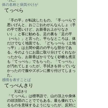
った。
体の名称と病気やけが
てっぺら
「手の平」が転訛したもの。「手っぺらで
悪いげんと、おごごおわがんなんしょ（手
の平で悪いけど、お新香お上がりなさ
い）」と客に勧める。足の裏を「足の平
（ぺら）」と言った。平らなところは、体
だけでなく地面でも、「どちっぺら（土地
っ平）」は土間や庭のの平らな部分であ
る。今のようにお皿に取り分けてくれなか
ったから、お新香ばかりでなく砂糖も煮豆
も「てっぺら」でもらった。「てっぺら」
が汚れてしまったが、手拭きを持っていな
かったので服やズボンに擦り付けてしまっ
た。
感情を表すことば
てっぺんきり
天辺きり
「てっぺん」は標準語で、山の頂上や身体
の頭頂部のことででもある。最も優れてい
るものを意味するようになったが、反対に