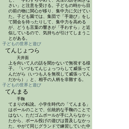
と、「手わすらやめで、先生の話を聞きな
さい」と注意を受ける。子どもの時から目
の前の物に関心が移り、集中力に欠けてい
た。子ども園では、集団で「手遊び」をし
て開会を待ったりして、集中力を高める
が、どうも言葉の響きが「手わすら」と近
似しているので、気持ちが引けてしまうこ
とがある。
子どもの世界と遊び
てんじょつら
天井面
上を向いて人の話を聞かないで無視する様
子。「いづもてんじょっつらして威張って
んだがら（いつも人を無視して威張ってん
だから）」と、相手の人柄を非難する。
子どもの世界と遊び
てんまる
手鞠
てまりの転訛。小学生時代の「てんまる」
はボールのことで、伝統的な手鞠のことで
はない。ただゴムボールが手に入らなかっ
たから、ボール投げの遊びは普及しなかっ
た。やがて同じグランドで練習していた中