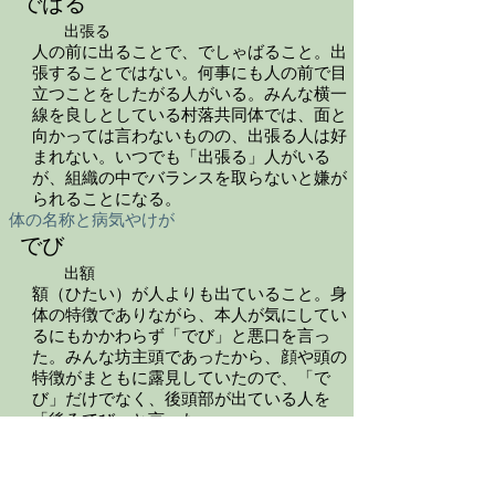
でばる
出張る
人の前に出ることで、でしゃばること。出
張することではない。何事にも人の前で目
立つことをしたがる人がいる。みんな横一
線を良しとしている村落共同体では、面と
向かっては言わないものの、出張る人は好
まれない。いつでも「出張る」人がいる
が、組織の中でバランスを取らないと嫌が
られることになる。
体の名称と病気やけが
でび
出額
額（ひたい）が人よりも出ていること。身
体の特徴でありながら、本人が気にしてい
るにもかかわらず「でび」と悪口を言っ
た。みんな坊主頭であったから、顔や頭の
特徴がまともに露見していたので、「で
び」だけでなく、後頭部が出ている人を
「後ろでび」と言った。
感情を表すことば
でびず