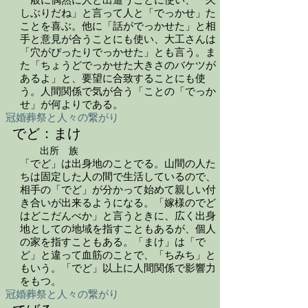
一般に偶然に人と出遭うことに使い、「久
しぶりだね」と言って人と「でっかせ」た
ことを喜ぶ。他に「話がでっかせた」と相
手と意見が合うことにも使い、大工さんは
「穴がぴったりでっかせた」とも言う。ま
た「ちょうどでっかせた大きさのバケツが
あるよ」と、要望に合致することにも使
う。人間関係で気が合う「ことの「でっか
せ」が何よりである。
冠婚葬祭と人々の繋がり
でど：まけ
出所 族
「でど」は出身地のことでる。山間の人た
ちは固定した人の間で生活しているので、
相手の「でど」が分かって始めて親しい付
き合いが出来るようになる。「嫁様のでど
はどこだんべか」と言うときに、広く出身
地としての地域を指すこともあるが、個人
の家を指すこともある。「まけ」は「で
ど」と違って血筋のことで、「ちみち」と
もいう。「でど」以上に人間関係で影響力
をもつ。
冠婚葬祭と人々の繋がり