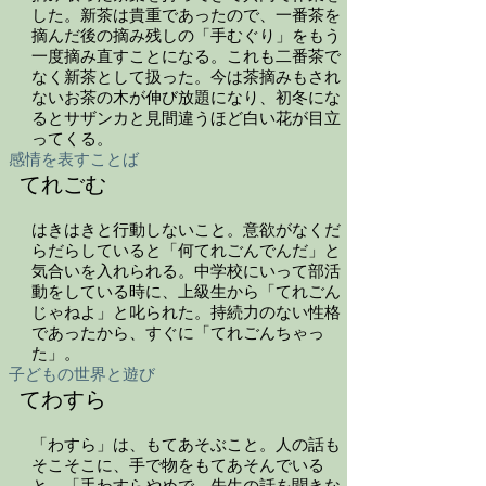
した。新茶は貴重であったので、一番茶を
摘んだ後の摘み残しの「手むぐり」をもう
一度摘み直すことになる。これも二番茶で
なく新茶として扱った。今は茶摘みもされ
ないお茶の木が伸び放題になり、初冬にな
るとサザンカと見間違うほど白い花が目立
ってくる。
感情を表すことば
てれごむ
はきはきと行動しないこと。意欲がなくだ
らだらしていると「何てれごんでんだ」と
気合いを入れられる。中学校にいって部活
動をしている時に、上級生から「てれごん
じゃねよ」と叱られた。持続力のない性格
であったから、すぐに「てれごんちゃっ
た」。
子どもの世界と遊び
てわすら
「わすら」は、もてあそぶこと。人の話も
そこそこに、手で物をもてあそんでいる