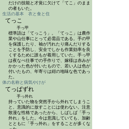
だけの技能と才覚に欠けて「てこ」のまま
の者もいた。
生活の基本 衣と食と住
てっこ
手っ甲
標準語は「てっこう」。「てっこ」は農作
業や山仕事にとって必需品である。手の甲
を保護したり、袖が汚れたり痛んだりする
ことを予防し、安全でしかも作業効率を良
くするために誰もが着用していた。手っ甲
は夜なべ仕事での手作りで、嫁様は赤みが
かかった色が付いたもので、若い人は色が
付いたもの、年寄りは紺の地味な色であっ
た。
体の名称と病気やけが
てっぱずれ
手っ外れ
持っていた物を突然手から外れてしまうこ
と。意識的に放すことには使わない。注意
散漫な性格であったから、しばしば「手っ
外れ」をした。今は意識していても、加齢
とともに「手っ外れ」をすることが多くな