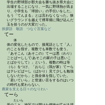
学生の野球部が郡大会を勝ち抜き県大会に
出場することになり、一気に野球熱が高ま
り、小学生も「球拾い」の手伝いをした。
もう「てんまる」とは言わなくなった。狭
いグラウンドを越えて煙草畑に飛び込んだ
玉を拾うのが大変だった。
挨拶語 敬語 つなぐ言葉など
てー
体
体の変化したもので、接尾語として「人」
のことを指す。複数でも単数でも使う。
「あそこん（あそこの）てーは悪（わり）
ごとばーしして(あそこの家の子は悪いこ
とばかりして）」という。複数の時は等
（ら）をつけ、「おらじ（我が家）てーら
はテレビばーし（ばかり）見て少しも勉強
しないだから」と孫全体を指していた。
「若いていら」と世迷い言をするのはいつ
の時代も変わらない。
農家を支える日々のなりわい
てーら
たいら