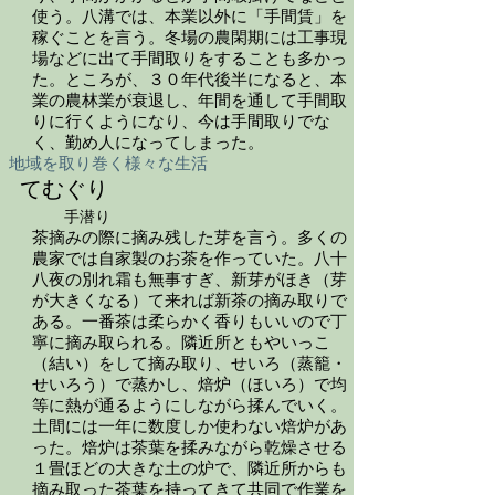
使う。八溝では、本業以外に「手間賃」を
稼ぐことを言う。冬場の農閑期には工事現
場などに出て手間取りをすることも多かっ
た。ところが、３０年代後半になると、本
業の農林業が衰退し、年間を通して手間取
りに行くようになり、今は手間取りでな
く、勤め人になってしまった。
地域を取り巻く様々な生活
てむぐり
手潜り
茶摘みの際に摘み残した芽を言う。多くの
農家では自家製のお茶を作っていた。八十
八夜の別れ霜も無事すぎ、新芽がほき（芽
が大きくなる）て来れば新茶の摘み取りで
ある。一番茶は柔らかく香りもいいので丁
寧に摘み取られる。隣近所ともやいっこ
（結い）をして摘み取り、せいろ（蒸籠・
せいろう）で蒸かし、焙炉（ほいろ）で均
等に熱が通るようにしながら揉んでいく。
土間には一年に数度しか使わない焙炉があ
った。焙炉は茶葉を揉みながら乾燥させる
１畳ほどの大きな土の炉で、隣近所からも
摘み取った茶葉を持ってきて共同で作業を