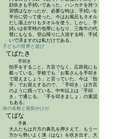
顔吹きも手拭いであった。ハンカチを持つ
習慣はなかったが、必要な時は、手拭いを
半分に切って使った。今はお風呂もタオル
だし湯上がりもタオルを使う。しかし、手
拭いは非常時の包帯にもなり、三角巾の代
替にもなる。登山帰りに入浴する時、手拭
いで済ますのは私だけである。
子どもの世界と遊び
てばたき
手叩き
拍手をすること。方言でなく、広辞苑にも
載っている。学校でも「お客さんを手叩き
で迎えましょう」と言っていた。今は「拍
手」でお迎えするので、「手叩き」は方言
のように残っている。中年以上は「手叩
き」で通じる。「手を叩きましょ」の童謡
もある。
体の名称と病気やけが
てばな
手鼻
大人たちは片方の鼻孔を押さえて、もう一
方から勢いよく洟（はな）を吹き出す。大