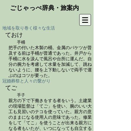
ごじゃっぺ辞典・旅案内
地域を取り巻く様々な生活
ておけ
手桶
把手の付いた木製の桶。金属のバケツが普
及する前は手桶が普通であった。井戸から
手桶に水を汲んで風呂や台所に運んだ。自
分の腕力を考慮して水量を加減して、跳ね
ないように、腰を上下動しないで両手で運
ぶのはコツが要った。
冠婚葬祭と人々の繋がり
てご
手子
親方の下で下働きをする者をいう。土建業
の現場監督は「てご」を使い、腕のいい大
工も見習いのテコを使っていた。親方の意
のままになる使用人の意味であった。修業
をして「てこ」を使うことが出来る親方に
なる者もいたが、いつになっても自立する