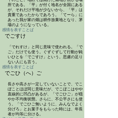
平のこと。地区では開けた畑地が広がる場
所である。「平」が付く地名が全国にある
が、それだけ平地が少ないから、「平」は
貴重であったからであろう。「てーら」に
あった我が家の畑は耕作放棄地となり、茅
場のようになっている。
感情を表すことば
でごすけ
「でれすけ」と同じ意味で使われる。「で
ご」だけでも使う。ぐずぐずして行動が鈍
いひとを「でごすけ」という。思慮の足り
ない人にも言う。
感情を表すことば
でごひ（へ）ご
長さや高さが一定していないことで、でこ
ぼことほぼ同じ意味だが、でこぼこはやや
直線的に凹凸があるが、「でごひご」が穏
やか不均衡状態。さらに、不公平さにも使
う。「でごひご無いように、みんなでよく
分げろ」とお菓子をもらった時には、年長
者が均等に分ける。