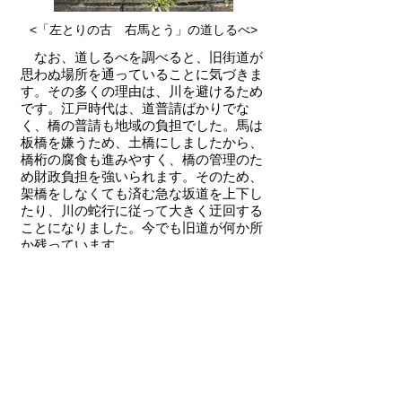
<「左とりの古 右馬とう」の道しるべ
>
なお、道しるべを調べると、旧街道が
思わぬ場所を通っていることに気づきま
す。その多くの理由は、川を避けるため
です。江戸時代は、道普請ばかりでな
く、橋の普請も地域の負担でした。馬は
板橋を嫌うため、土橋にしましたから、
橋桁の腐食も進みやすく、橋の管理のた
め財政負担を強いられます。そのため、
架橋をしなくても済む急な坂道を上下し
たり、川の蛇行に従って大きく迂回する
ことになりました。今でも旧道が何か所
か残っています。
山深い大内地区の細道を通って、水戸
黄門こと徳川光圀が鷲子山上神社（とり
のこさんしょうじんじゃ）に参拝してい
ます。光圀は黄門様と呼ばれています
が、黄門は中国では中納言を指す官職名
です。光圀は中納言でした。水戸徳川家
は御三家ですから、定府（じょうふ）と
言って参勤交代がありません。幕政に直
接関わる要職でしたから、全国を漫遊し