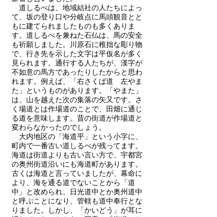
道しるべは、地域結社の人たちによっ
て、坂の登り口や分岐点に馬頭観音とと
もに建てられましたものも多くありま
す。道しるべを兼ねた石仏は、馬の安全
も祈願しました。川原石に稚拙な彫り物
で、行き先を示した文字は平仮名が多く
見られます。通行する人たちが、漢字が
不如意の馬方であったりしたからと思わ
れます。例えば、「右さくば道 左やま
た」というものがあります。「やまた」
は、山を越えた次の集落の矢又です。さ
く場道とは作場道のことで、田畑に通じ
る道を意味します。昔の街道が作場道と
変わらなかったのでしょう。
大内地区の「海道平」という小字に、
町内で一番古い道しるべが残ってます。
海道は街道よりも古い言い方で、宇都宮
の奥州街道沿いにも海道町があります。
古くは海道と言っていましたが、幕命に
より、海を通る道でないことから「道
中」と改められ、日光道中とか奥州道中
と呼ぶことになり、管轄も道中奉行とな
りました。しかし、「かいどう」が耳に