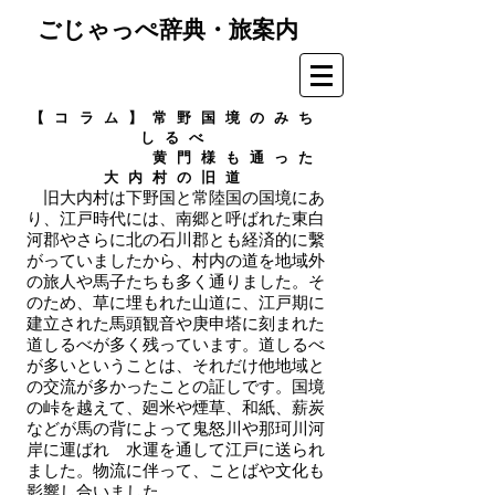
ごじゃっぺ辞典・旅案内
【コラム】常野国境のみち
しるべ
黄門様も通った
大内村の旧道
旧大内村は下野国と常陸国の国境にあ
り、江戸時代には、南郷と呼ばれた東白
河郡やさらに北の石川郡とも経済的に繫
がっていましたから、村内の道を地域外
の旅人や馬子たちも多く通りました。そ
のため、草に埋もれた山道に、江戸期に
建立された馬頭観音や庚申塔に刻まれた
道しるべが多く残っています。道しるべ
が多いということは、それだけ他地域と
の交流が多かったことの証しです。国境
の峠を越えて、廻米や煙草、和紙、薪炭
などが馬の背によって鬼怒川や那珂川河
岸に運ばれ 水運を通して江戸に送られ
ました。物流に伴って、ことばや文化も
影響し合いました。