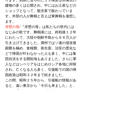
ります。戦前に造られた１２棟ある赤煉瓦の
建物の多くは公開され、中にはお土産などの
ショップとなって、観光客で賑わっていま
す。外部の人が舞鶴と言えば東舞鶴を連想し
ます。
岸壁の母
/『岸壁の母』は私たちの世代には
なじみの歌です。舞鶴港には、終戦後１２年
にわたって、大陸や朝鮮半島から６６万人が
引き上げてきました。満州ではソ連の侵攻後
困難を極め、食糧難、衛生面、治安の悪化な
どで帰国が叶わなかった人も多く、中には集
団自決をする開拓地もありました。さらに軍
人などはシベリアをはじめロシア各地に抑留
され、亡くなる人も多く、引揚船での国の帰
国政策は昭和３２年まで続きました。
この間、昭和２５年から、引揚船の情報があ
ると、遠い東京から「今日も来ました」と、
６年間通い続けた実在の『岸壁の母』がいま
した。しかし、昭和２９年に戦死広報が発行
され、舞鶴通いも終わりました。同じ年に菊
池章子の歌がラジオで流れ、「もしや もし
やと」のフレーズでは多くの国民が涙しまし