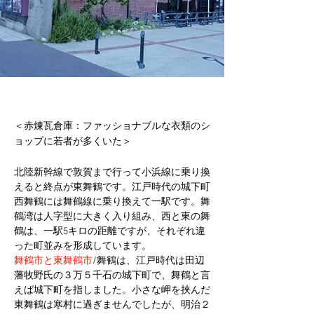
＜赤煉瓦倉庫：ファッショナブルな衣類のシ
ョップに若者が多くいた＞
北陸新幹線で敦賀まで行って小浜線に乗り換
えると終点が東舞鶴です。江戸時代の城下町
西舞鶴には舞鶴線に乗り換えて一駅です。舞
鶴湾は人字型に大きく入り組み、西と東の舞
鶴は、一駅5キロの距離ですが、それぞれ違
った町並みを形成しています。
舞鶴市と東舞鶴市
/舞鶴は、江戸時代は田辺
藩牧野氏の３万５千石の城下町で、舞鶴と言
えば城下町を指しました。小さな岬を挟んだ
東舞鶴は寒村に過ぎませんでしたが、明治２