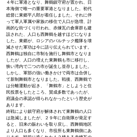
４年に軍港となり、舞鶴鎮守府が置かれ、日
本海側で唯一の重要軍港となりました。初代
総督に東郷平八郎が着任しました。それに伴
って軍人軍属や家族の移住で人口が急増、計
画的な街づくり行われ、赤煉瓦の倉庫群も建
設された、人口も西舞鶴を越すほどになりま
した。東郷が、ロシアのバルチック艦隊を壊
滅させた軍功は今に語り伝えられています。
西舞鶴は独自に市制を施行し舞鶴市となりま
したが、人口の増えた東舞鶴も市に移行し、
狭い湾内で二つの市が誕生し並存しました。
しかし、軍部の強い働きかけで両市は合併し
て新制舞鶴市となりました。戦後、西舞鶴で
は分離運動が起き、「舞鶴市」としようと住
民投票をしたところ、賛成多数であったが、
府議会の承認が得られなかったという歴史が
あります、
終戦により鎮守府が解体されて東舞鶴の人口
は急減しましたが、２９年に自衛隊が発足す
ると、旧来の賑わいを取り戻し、西舞鶴地区
より人口も多くなり、市役所も東舞鶴側にあ