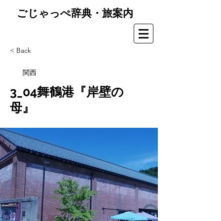
ごじゃっぺ辞典・旅案内
< Back
関西
3_04舞鶴港『岸壁の
母』