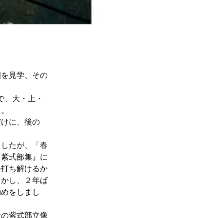
園を見学、その
で、大・上・
た。
だけに、後の
ましたが、「春
『紫式部集』に
つ打ち解けるか
しかし、２年ば
勤めをしまし
金の紫式部立像