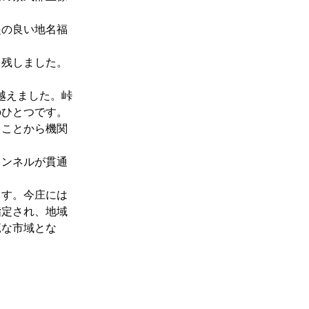
。
起の良い地名福
を残しました。
越えました。峠
のひとつです。
ることから機関
トンネルが貫通
ます。今庄には
指定され、地域
範な市域とな