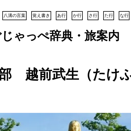
八溝の言葉
覚え書き
あ行
か行
さ行
た行
な行
ごじゃっぺ辞典・旅案内
紫式部 越前武生（たけ