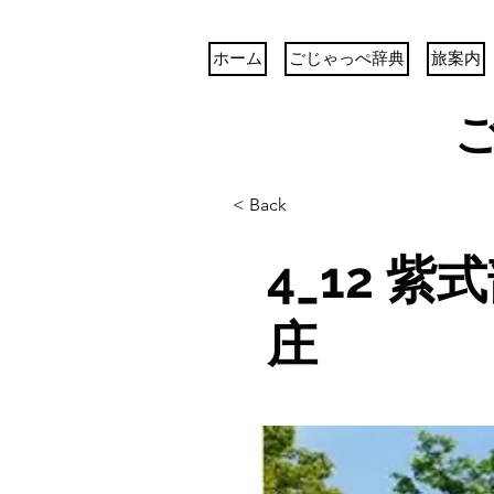
ホーム
ごじゃっぺ辞典
旅案内
< Back
4_12 
庄