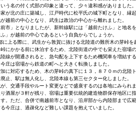
という名の付く式部の印象と違って、少々違和感がありました
勝家が北の庄に築城し、江戸時代に松平氏の城下町となり、縁
地が越前の中心となり、武生は政治の中心から離れました。
越前市」となりましたが、新幹線駅には「越前たけふ」と地名
けふ」が越前の中心であるという自負からでしょうか。
が都に上る際に、武生から敦賀に抜ける北陸道の難所木の芽峠を
、峠にかかる前に休泊するため、北陸街道の中でも栄えた宿場
北陸線が開通されると、急勾配を上下するため機関車を増結す
、今庄は宿場から鉄道の町へと大きく転換しました。
増加に対応するため、木の芽峠の真下に１３，８７０ｍの北陸
は廃止、駅は無人化し、北陸本線も第三セクター化しました。
域が、交通手段やルート変更などで盛衰するのは各地にみられ
造り酒屋が３軒が残り、宿場は重要伝統的建造物群保存地区に
ます。ただ、合併で南越前市となり、沿岸部から内陸部まで広
する今庄は、過疎化など難しい課題を抱えていました。