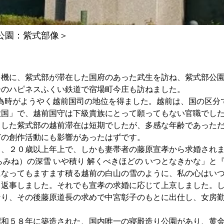
公園：紫式部像＞
を機に、紫式部が滞在した国府のあった武生を訪ね、紫式部公
ーのハピネスふくい鉄道で宿場町今庄も訪ねました。
原為時がようやく越前国司の地位を得ました。越前は、国の区分
大国」で、越前国守は下級貴族にとって願ってもない官職でし
向した紫式部の越前滞在は短期でしたが、多感な年齢であった
どの創作活動にも影響があったはずです。
中、２０歳以上年上で、しかも妻帯者の藤原宣孝から求婚され
らみね）の深雪 いや積り 解くべきほどの いつとなきかな」と
になってもますます積る越前の白山の雪のように、私の心はい
と返事しました。それでも宣孝の求婚に応じて上京しました。
なり、その後藤原道長の求めで中宮彰子のもとに出仕し、女房
昭和５８年に築造された、国内唯一の寝殿造り公園があり、黄