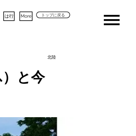
トップに戻る
は行
More
北陸
ふ）と今