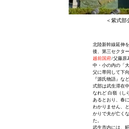
＜紫式部
北陸新幹線延伸
後、第三セクタ
越前国府
/父藤
中・小の内の「
父に帯同して下
『源氏物語』な
式部は武生滞在
なれど 白嶺（し
あるとおり、春
わかりません、
かりで夫が亡く
た。
武生市内には、