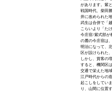
があります。紫
戦国時代、柴田
井に改められた
武生は合併で「
こらいより「た
今庄宿/紫式部
の麓の今庄宿は
明治になって、
区が設けられた
しかし、貨客の
すると、機関区
交通で栄えた地
江戸時代からの
起こしをしてい
り、山間に位置