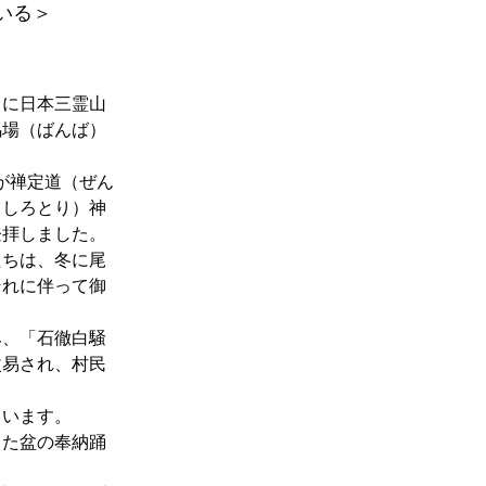
いる＞
もに日本三霊山
馬場（ばんば）
が禅定道（ぜん
（しろとり）神
登拝しました。
たちは、冬に尾
それに伴って御
み、「石徹白騒
改易され、村民
ています。
った盆の奉納踊