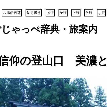
八溝の言葉
覚え書き
あ行
か行
さ行
た行
な行
ごじゃっぺ辞典・旅案内
白山信仰の登山口 美濃