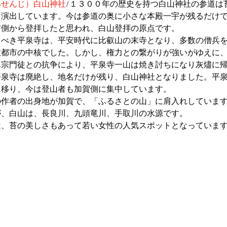
いせんじ）白山神社
/１３００年の歴史を持つ白山神社の参道は
を演出しています。今は参道の奥に小さな本殿一宇が残るだけ
前側から登拝したと思われ、白山登拝の原点です。
うべき平泉寺は、平安時代に比叡山の末寺となり、多数の僧兵
教都市の中核でした。しかし、権力との繋がりが強いがゆえに
真宗門徒との抗争により、平泉寺一山は焼き討ちになり灰燼に
平泉寺は廃絶し、地名だけが残り、白山神社となりました。平
に移り、今は登山者も加賀側に集中しています。
の作者の出身地が加賀で、「ふるさとの山」に肩入れしていま
が、白山は、長良川、九頭竜川、手取川の水源です。
は、苔の美しさもあって若い女性の人気スポットとなっていま