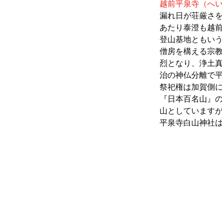
越前平泉寺（へ
漏れ日が荘厳さ
あたり泰澄も越
登山基地ともい
僧房を構える宗
烈となり、浄土
治の神仏分離で
祭祀権は加賀側
『日本百名山』
山としています
平泉寺白山神社