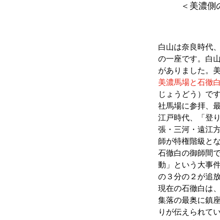
＜美濃側
白山は奈良時代
の一座です。白
がありました。
美濃馬場と石徹
じょうどう）で
社馬場に参拝、
江戸時代、「登
張・三河・遠江
師が特権階級と
石徹白の御師間
動」という大事
の３分の２が追
現在の石徹白は
集落の最奥に鎮
りが伝えられて