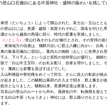
の登山口石徹白にある中居神社：盛時の賑わいを残して
、泰澄（たいちょう）によって開山された、富士山・立山とと
山の登山口には、美濃・越前・加賀それぞれに、国名を付けた
美濃からから越前の馬場に回り、時代の変遷を実感しました。
白（いとしろ）
/登山行為そのものが修行とされ、その登拝の道
す。東海地方の信者は、飛騨川沿いに郡上八幡に向かい、白鳥
最奥の集落石徹白に宿泊し、案内人の御師（おし）に先導され
り千人、下り千人」というほど庶民の信仰登山が盛行し、御師
方面で「白山牛王宝印」のお札を配り、信者を増やしました。
なり、藩政にも影響を及ぼすほどでした。
で入山料権益や祭祀権をめぐって対立、さらに役人の私欲が絡
件が起きました。この騒動は幕府の介入まで招き、郡上藩主が
放処分となりました。騒動以来、美濃禅定道は衰退します。
、百名山の登山のルートから外れ、過疎化の中、転換期を迎え
座する白山中居（ちゅうきょ）神社には、郡上踊りのもととな
います。