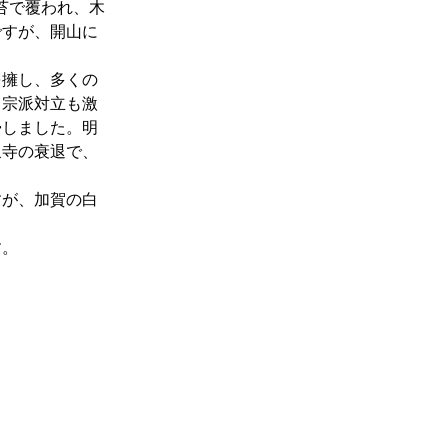
苔で覆われ、木
ですが、開山に
を擁し、多くの
、宗派対立も激
帰しました。明
泉寺の衰退で、
すが、加賀の白
す。