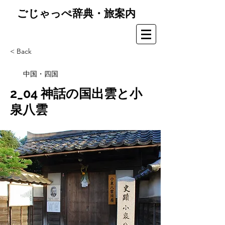
ごじゃっぺ辞典・旅案内
< Back
中国・四国
2_04 神話の国出雲と小
泉八雲