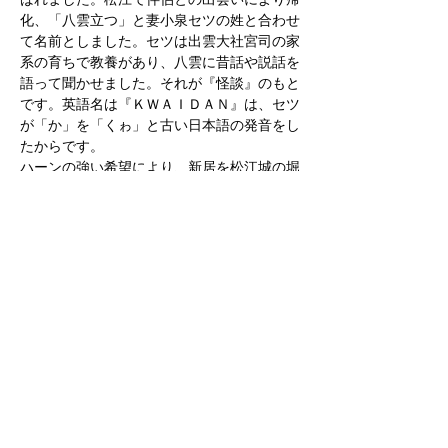
ばれました。松江で伴侶との出会いにより帰
化、「八雲立つ」と妻小泉セツの姓と合わせ
て名前としました。セツは出雲大社宮司の家
系の育ちで教養があり、八雲に昔話や説話を
語って聞かせました。それが『怪談』のもと
です。英語名は『ＫＷＡＩＤＡＮ』は、セツ
が「か」を「くゎ」と古い日本語の発音をし
たからです。
ハーンの強い希望により、新居を松江城の堀
に近い武家屋敷を借りました。今も「小泉八
雲旧居」として残っています。ハーンが松江
に住むのは３年足らずでしたが、小泉八雲と
いえば松江という印象を持つのは、神話の世
界と松平藩の城下町として文化の香りを残す
土地柄で、その中から『耳なし芳一』や『雪
女』が世界中に知られたからです。残念なが
ら、同じ城下町でも宇都宮では生まれなかっ
た作品です。
見学後、宍道湖の夕日を見ながら神話に浸
り、大蛇のように地酒で酔いました。