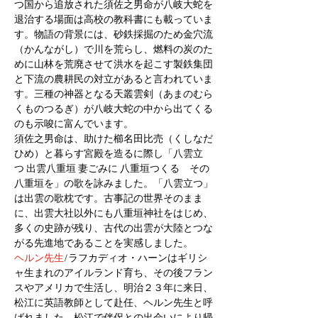
つ国から追放された須佐之男命が八岐大蛇を
退治する場面は高校の教科書にも載っていま
す。物語の背景には、砂鉄採掘のため金穴流
（かんながし）で川を荒らし、燃料の炭のた
めに山林を荒廃させて洪水を起こす製鉄集団
と下流の農耕民の対立があると言われていま
す。三種の神器となる天叢雲剣（あまのむら
くものつるぎ）が八岐大蛇の中から出てくる
のも示唆に富んでいます。
須佐之男命は、助けた櫛名田比売（くしなだ
ひめ）と暮らす宮殿を造るに際し「八雲立
つ 出雲八重垣 妻ごみに 八重垣つくる　その
八重垣を」の歌を詠みました。「八雲立つ」
は出雲の歌枕です。古事記の世界そのまま
に、出雲大社以外にも八重垣神社をはじめ、
多くの史跡が残り、古代の出雲が大陸とつな
がる先進地であることを実感しました。
ヘルン先生
/ラフカディオ・ハーンはギリシ
ャ生まれのアイルランド育ち、その後フラン
スやアメリカで生活し、明治２３年に来日、
松江に英語教師として赴任、ヘルン先生と呼