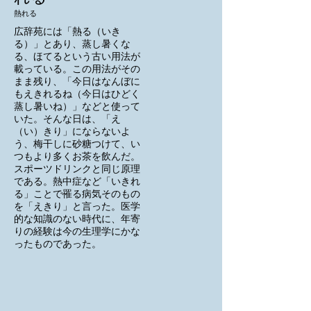
熱れる
広辞苑には「熱る（いき
る）」とあり、蒸し暑くな
る、ほてるという古い用法が
載っている。この用法がその
まま残り、「今日はなんぼに
もえきれるね（今日はひどく
蒸し暑いね）」などと使って
いた。そんな日は、「え
（い）きり」にならないよ
う、梅干しに砂糖つけて、い
つもより多くお茶を飲んだ。
スポーツドリンクと同じ原理
である。熱中症など「いきれ
る」ことで罹る病気そのもの
を「えきり」と言った。医学
的な知識のない時代に、年寄
りの経験は今の生理学にかな
ったものであった。