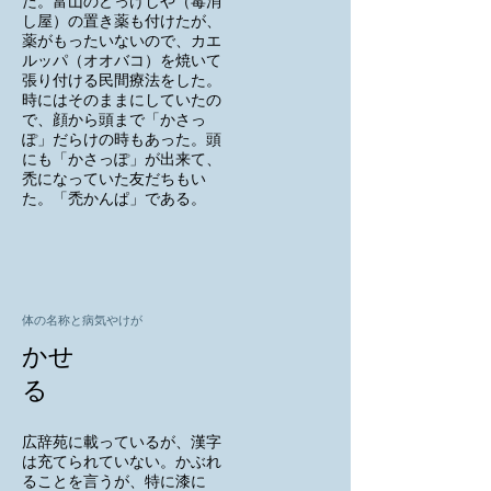
た。富山のどっけしや（毒消
し屋）の置き薬も付けたが、
薬がもったいないので、カエ
ルッパ（オオバコ）を焼いて
張り付ける民間療法をした。
時にはそのままにしていたの
で、顔から頭まで「かさっ
ぽ」だらけの時もあった。頭
にも「かさっぽ」が出来て、
禿になっていた友だちもい
た。「禿かんぱ」である。
体の名称と病気やけが
かせ
る
広辞苑に載っているが、漢字
は充てられていない。かぶれ
ることを言うが、特に漆に