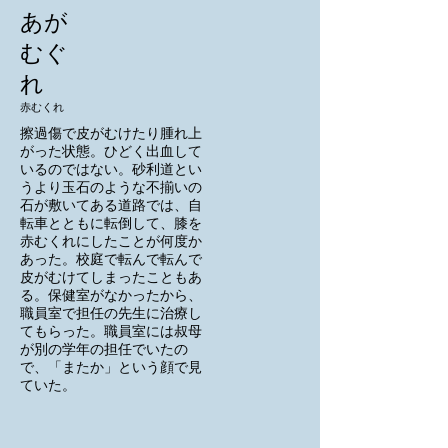
あが
むぐ
れ
赤むくれ
擦過傷で皮がむけたり腫れ上
がった状態。ひどく出血して
いるのではない。砂利道とい
うより玉石のような不揃いの
石が敷いてある道路では、自
転車とともに転倒して、膝を
赤むくれにしたことが何度か
あった。校庭で転んで転んで
皮がむけてしまったこともあ
る。保健室がなかったから、
職員室で担任の先生に治療し
てもらった。職員室には叔母
が別の学年の担任でいたの
で、「またか」という顔で見
ていた。