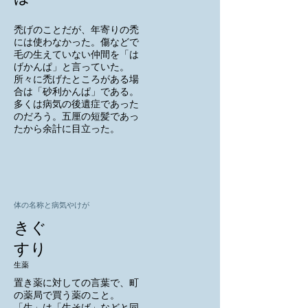
禿げのことだが、年寄りの禿
には使わなかった。傷などで
毛の生えていない仲間を「は
げかんぱ」と言っていた。
所々に禿げたところがある場
合は「砂利かんぱ」である。
多くは病気の後遺症であった
のだろう。五厘の短髪であっ
たから余計に目立った。
体の名称と病気やけが
きぐ
すり
生薬
置き薬に対しての言葉で、町
の薬局で買う薬のこと。