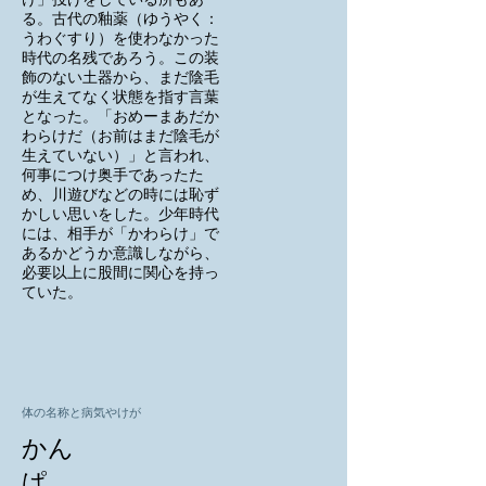
け」投げをしている所もあ
る。古代の釉薬（ゆうやく：
うわぐすり）を使わなかった
時代の名残であろう。この装
飾のない土器から、まだ陰毛
が生えてなく状態を指す言葉
となった。「おめーまあだか
わらけだ（お前はまだ陰毛が
生えていない）」と言われ、
何事につけ奥手であったた
め、川遊びなどの時には恥ず
かしい思いをした。少年時代
には、相手が「かわらけ」で
あるかどうか意識しながら、
必要以上に股間に関心を持っ
ていた。
体の名称と病気やけが
かん
ぱ