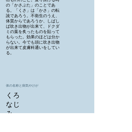
出もののこと。直り掛ける時
の「かさぶた」のことであ
る。「くさ」は「かさ」の転
訛であろう。不衛生のうえ、
体質からであろうか、しばし
ば吹き出物が出来て、ドクダ
ミの葉を炙ったものを貼って
もらった。効果のほどは分か
らない。今でも頭に吹き出物
が出来て皮膚科通いをしてい
る。
体の名称と病気やけが
くろ
なじ
み
黒なじみ
打ち身などで黒く腫れ上がる