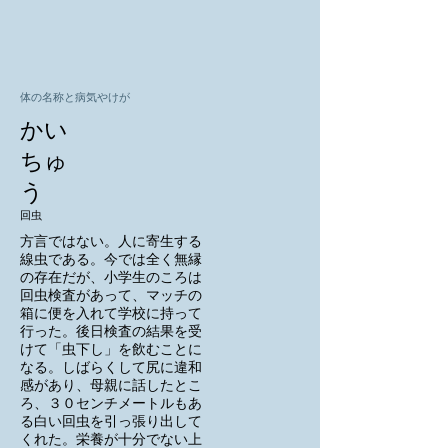
体の名称と病気やけが
かい
ちゅ
う
回虫
方言ではない。人に寄生する
線虫である。今では全く無縁
の存在だが、小学生のころは
回虫検査があって、マッチの
箱に便を入れて学校に持って
行った。後日検査の結果を受
けて「虫下し」を飲むことに
なる。しばらくして尻に違和
感があり、母親に話したとこ
ろ、３０センチメートルもあ
る白い回虫を引っ張り出して
くれた。栄養が十分でない上