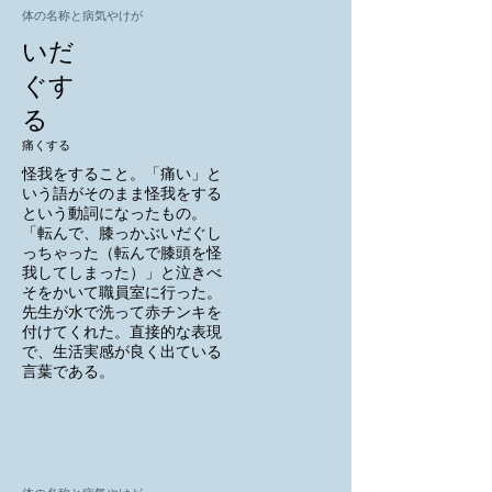
体の名称と病気やけが
いだ
ぐす
る
痛くする
怪我をすること。「痛い」と
いう語がそのまま怪我をする
という動詞になったもの。
「転んで、膝っかぶいだぐし
っちゃった（転んで膝頭を怪
我してしまった）」と泣きべ
そをかいて職員室に行った。
先生が水で洗って赤チンキを
付けてくれた。直接的な表現
で、生活実感が良く出ている
言葉である。