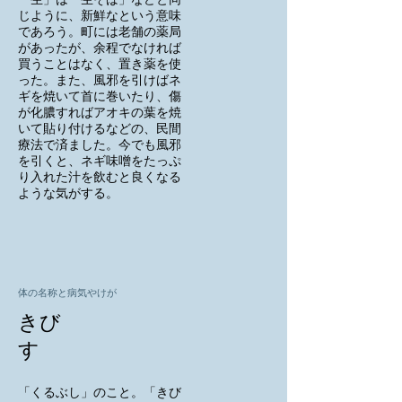
「生」は「生そば」などと同
じように、新鮮なという意味
であろう。町には老舗の薬局
があったが、余程でなければ
買うことはなく、置き薬を使
った。また、風邪を引けばネ
ギを焼いて首に巻いたり、傷
が化膿すればアオキの葉を焼
いて貼り付けるなどの、民間
療法で済ました。今でも風邪
を引くと、ネギ味噌をたっぷ
り入れた汁を飲むと良くなる
ような気がする。
体の名称と病気やけが
きび
す
「くるぶし」のこと。「きび