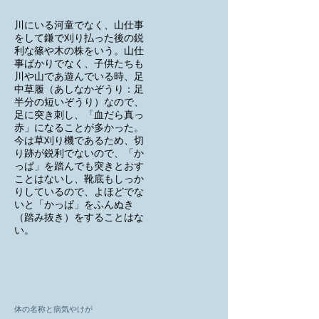
川にいる河童でなく、山仕事
をして鎌で刈り払った後の鋭
利な篠や木の株をいう。山仕
事ばかりでなく、子供たちも
川や山であ遊んでいる時、足
中草履（あしなかぞうり：足
半分の短いぞうり）なので、
足に突き刺し、「血だら真っ
赤」になることが多かった。
今は草刈り機であるため、切
り跡が鋭利でないので、「か
っぱ」を踏んでも突きとおす
ことはないし、靴底もしっか
りしているので、よほどでな
いと「かっぱ」をふんぬき
（踏み抜き）をすることはな
い。
体の名称と病気やけが