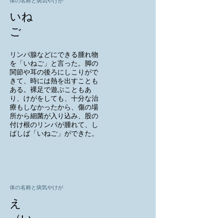
体の名称と病気やけが
いね
ご
リンパ腺などにできる腫れ物
を「いねご」と言った。脚の
関節や耳の後ろにしこりがで
きて、時には熱を出すことも
ある。裸足で遊ぶこともあ
り、けがをしても、十分な治
療もしなかったから、傷の場
所から細菌が入り込み、股の
付け根のリンパが腫れて、し
ばしば「いねご」ができた。
体の名称と病気やけが
え