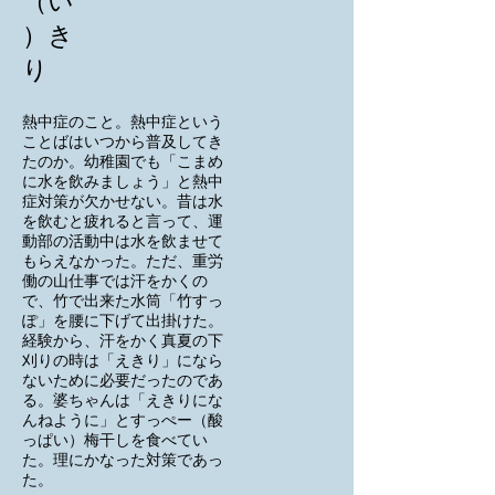
（い
）き
り
熱中症のこと。熱中症という
ことばはいつから普及してき
たのか。幼稚園でも「こまめ
に水を飲みましょう」と熱中
症対策が欠かせない。昔は水
を飲むと疲れると言って、運
動部の活動中は水を飲ませて
もらえなかった。ただ、重労
働の山仕事では汗をかくの
で、竹で出来た水筒「竹すっ
ぽ」を腰に下げて出掛けた。
経験から、汗をかく真夏の下
刈りの時は「えきり」になら
ないために必要だったのであ
る。婆ちゃんは「えきりにな
んねように」とすっぺー（酸
っぱい）梅干しを食べてい
た。理にかなった対策であっ
た。