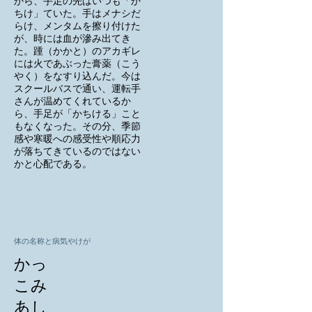
から、手足の先はいつも「か
ちけ」ていた。手はメナシだ
らけ、メンタムを擦り付けた
が、時には血が滲み出てき
た。踵（かかと）のアカギレ
には火であぶった膏薬（こう
やく）をなすり込んだ。今は
スクールバスで通い、運転手
さんが温めてくれているか
ら、手足が「かちける」こと
もなくなった。その分、季節
感や寒暖への感受性や順応力
が落ちてきているのではない
かと心配である。
体の名称と病気やけが
かっ
こみ
あし