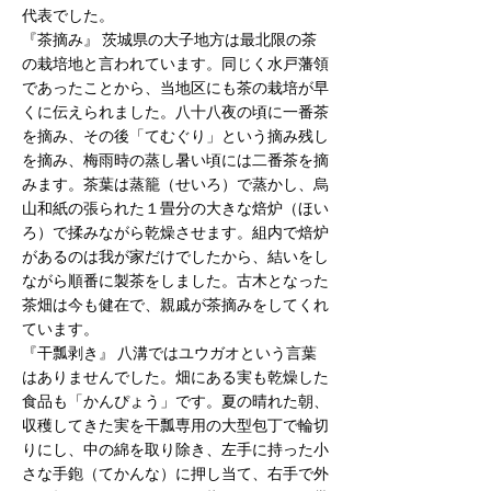
代表でした。
『茶摘み』 茨城県の大子地方は最北限の茶
の栽培地と言われています。同じく水戸藩領
であったことから、当地区にも茶の栽培が早
くに伝えられました。八十八夜の頃に一番茶
を摘み、その後「てむぐり」という摘み残し
を摘み、梅雨時の蒸し暑い頃には二番茶を摘
みます。茶葉は蒸籠（せいろ）で蒸かし、烏
山和紙の張られた１畳分の大きな焙炉（ほい
ろ）で揉みながら乾燥させます。組内で焙炉
があるのは我が家だけでしたから、結いをし
ながら順番に製茶をしました。古木となった
茶畑は今も健在で、親戚が茶摘みをしてくれ
ています。
『干瓢剥き』 八溝ではユウガオという言葉
はありませんでした。畑にある実も乾燥した
食品も「かんぴょう」です。夏の晴れた朝、
収穫してきた実を干瓢専用の大型包丁で輪切
りにし、中の綿を取り除き、左手に持った小
さな手鉋（てかんな）に押し当て、右手で外