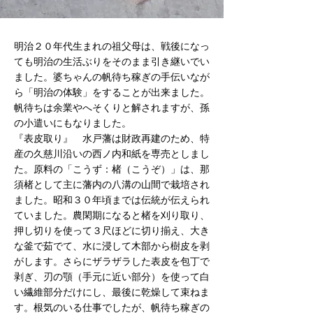
明治２０年代生まれの祖父母は、戦後になっ
ても明治の生活ぶりをそのまま引き継いでい
ました。婆ちゃんの帆待ち稼ぎの手伝いなが
ら「明治の体験」をすることが出来ました。
帆待ちは余業やへそくりと解されますが、孫
の小遣いにもなりました。
『表皮取り』 水戸藩は財政再建のため、特
産の久慈川沿いの西ノ内和紙を専売としまし
た。原料の「こうず：楮（こうぞ）」は、那
須楮として主に藩内の八溝の山間で栽培され
ました。昭和３０年頃までは伝統が伝えられ
ていました。農閑期になると楮を刈り取り、
押し切りを使って３尺ほどに切り揃え、大き
な釜で茹でて、水に浸して木部から樹皮を剥
がします。さらにザラザラした表皮を包丁で
剥ぎ、刃の顎（手元に近い部分）を使って白
い繊維部分だけにし、最後に乾燥して束ねま
す。根気のいる仕事でしたが、帆待ち稼ぎの