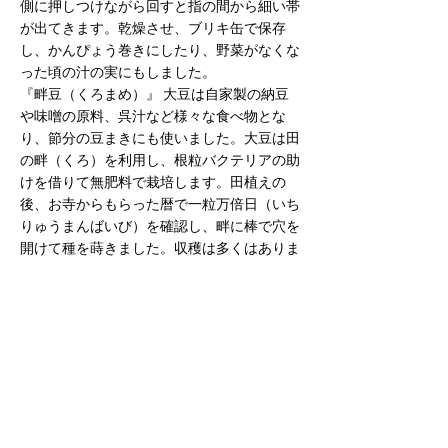
側に押しつけながら回すと指の間から細い帯
が出てきます。乾燥させ、ブリキ缶で保存
し、かんぴょう巻きにしたり、野菜がなくな
った頃の汁の実にもしました。
『畔豆（くろまめ）』 大豆は自家製の納豆
や味噌の原料、呉汁など様々な食べ物とな
り、節分の豆まきにも使いました。大豆は田
の畔（くろ）を利用し、根粒バクテリアの助
けを借りて無肥料で栽培します。田植えの
後、お寺からもらった暦で一粒万倍日（いち
りゅうまんばいび）を確認し、畔に棒で穴を
開けて種を蒔きました。収穫は多くはありま
せんでしたが、狭い耕地の有効利用と根粒バ
クテリアが田の稲のためにも役立つという両
得の知恵でした。今は草刈り機を使い、トラ
クターが通るので畔豆は作れません。
『トウヤク』 トウヤクは「当薬」の字を当
て、直ぐに効くからと言われています。植物
名はセンブリで、何度煮出しても苦みが残る
ことからの命名です。トウヤクの花が咲くこ
ろ、山で採集し、根を洗って藁で編んで軒下