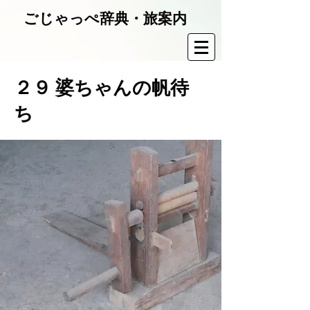
ごじゃっぺ辞典・旅案内
２９ 婆ちゃんの帆待
ち